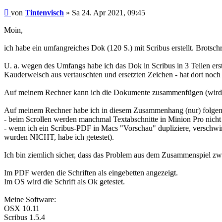
Beitrag
von
Tintenvisch
»
Sa 24. Apr 2021, 09:45
Moin,
ich habe ein umfangreiches Dok (120 S.) mit Scribus erstellt. Brotsch
U. a. wegen des Umfangs habe ich das Dok in Scribus in 3 Teilen erst
Kauderwelsch aus vertauschten und ersetzten Zeichen - hat dort noc
Auf meinem Rechner kann ich die Dokumente zusammenfügen (wird no
Auf meinem Rechner habe ich in diesem Zusammenhang (nur) folge
- beim Scrollen werden manchmal Textabschnitte in Minion Pro nicht 
- wenn ich ein Scribus-PDF in Macs "Vorschau" dupliziere, verschwind
wurden NICHT, habe ich getestet).
Ich bin ziemlich sicher, dass das Problem aus dem Zusammenspiel zwi
Im PDF werden die Schriften als eingebetten angezeigt.
Im OS wird die Schrift als Ok getestet.
Meine Software:
OSX 10.11
Scribus 1.5.4