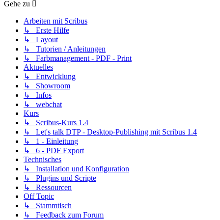
Gehe zu
Arbeiten mit Scribus
↳ Erste Hilfe
↳ Layout
↳ Tutorien / Anleitungen
↳ Farbmanagement - PDF - Print
Aktuelles
↳ Entwicklung
↳ Showroom
↳ Infos
↳ webchat
Kurs
↳ Scribus-Kurs 1.4
↳ Let's talk DTP - Desktop-Publishing mit Scribus 1.4
↳ 1 - Einleitung
↳ 6 - PDF Export
Technisches
↳ Installation und Konfiguration
↳ Plugins und Scripte
↳ Ressourcen
Off Topic
↳ Stammtisch
↳ Feedback zum Forum