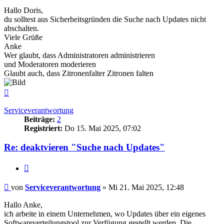
Hallo Doris,
du solltest aus Sicherheitsgründen die Suche nach Updates nicht
abschalten.
Viele Grüße
Anke
Wer glaubt, dass Administratoren administrieren
und Moderatoren moderieren
Glaubt auch, dass Zitronenfalter Zitronen falten
Nach
oben
Serviceverantwortung
Beiträge:
2
Registriert:
Do 15. Mai 2025, 07:02
Re: deaktvieren "Suche nach Updates"
Zitieren
Beitrag
von
Serviceverantwortung
»
Mi 21. Mai 2025, 12:48
Hallo Anke,
ich arbeite in einem Unternehmen, wo Updates über ein eigenes
Softwareverteilungstool zur Verfügung gestellt werden. Die