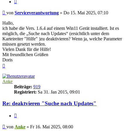
Zitieren
Beitrag
von
Serviceverantwortung
»
Do 15. Mai 2025, 07:10
Hallo,
ich habe die Vers. 1.6.4 auf einem Win11 Gerät installiert. Ist es
möglich, die „Suche nach Updates“ (ersichtlich unter dem
Karteireiter "Hilfe" )zu deaktivieren? Wenn ja, welche Parameter
müssen gesetzt werden.
Vielen Dank für die Hilfe!
Mit freundlichen Grüßen
Doris
Nach
oben
Anke
Beiträge:
919
Registriert:
Sa 31. Jan 2015, 09:01
Re: deaktvieren "Suche nach Updates"
Zitieren
Beitrag
von
Anke
»
Fr 16. Mai 2025, 08:00