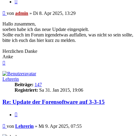
Zitieren
Beitrag
von
admin
»
Di 8. Apr 2025, 13:29
Hallo zusammen,
soeben habe ich das neue Update eingespielt.
Sollte euch im Forum irgendetwas auffallen, was nicht so sein sollte,
bitte ich euch das hier kurz zu melden.
Herzlichen Danke
Anke
Nach
oben
Lehrerin
Beiträge:
147
Registriert:
Sa 31. Jan 2015, 19:06
Re: Update der Forensoftware auf 3-3-15
Zitieren
Beitrag
von
Lehrerin
»
Mi 9. Apr 2025, 07:55