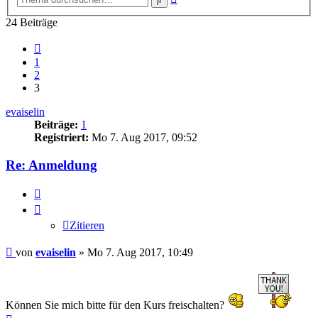
Suche
24 Beiträge
Vorherige
1
2
3
evaiselin
Beiträge:
1
Registriert:
Mo 7. Aug 2017, 09:52
Re: Anmeldung
Zitieren
Zitieren
Beitrag
von
evaiselin
»
Mo 7. Aug 2017, 10:49
Können Sie mich bitte für den Kurs freischalten?
Nach