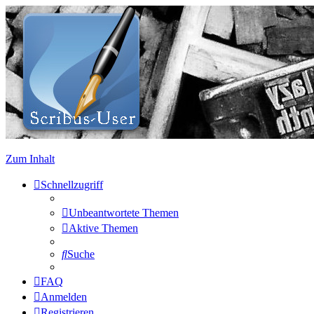
Zum Inhalt
Schnellzugriff
Unbeantwortete Themen
Aktive Themen
Suche
FAQ
Anmelden
Registrieren