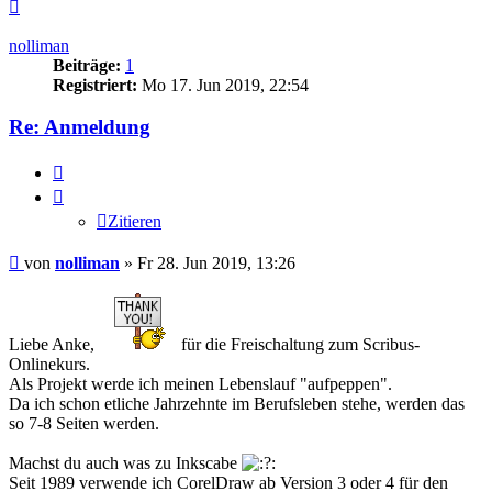
Nach
oben
nolliman
Beiträge:
1
Registriert:
Mo 17. Jun 2019, 22:54
Re: Anmeldung
Zitieren
Zitieren
Beitrag
von
nolliman
»
Fr 28. Jun 2019, 13:26
Liebe Anke,
für die Freischaltung zum Scribus-
Onlinekurs.
Als Projekt werde ich meinen Lebenslauf "aufpeppen".
Da ich schon etliche Jahrzehnte im Berufsleben stehe, werden das
so 7-8 Seiten werden.
Machst du auch was zu Inkscabe
Seit 1989 verwende ich CorelDraw ab Version 3 oder 4 für den