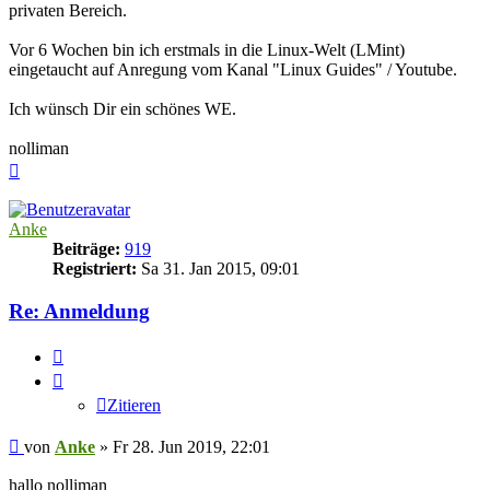
privaten Bereich.
Vor 6 Wochen bin ich erstmals in die Linux-Welt (LMint)
eingetaucht auf Anregung vom Kanal "Linux Guides" / Youtube.
Ich wünsch Dir ein schönes WE.
nolliman
Nach
oben
Anke
Beiträge:
919
Registriert:
Sa 31. Jan 2015, 09:01
Re: Anmeldung
Zitieren
Zitieren
Beitrag
von
Anke
»
Fr 28. Jun 2019, 22:01
hallo nolliman