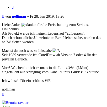
Zitieren
Beitrag
von
nolliman
»
Fr 28. Jun 2019, 13:26
Liebe Anke,
für die Freischaltung zum Scribus-
Onlinekurs.
Als Projekt werde ich meinen Lebenslauf "aufpeppen".
Da ich schon etliche Jahrzehnte im Berufsleben stehe, werden das
so 7-8 Seiten werden.
Machst du auch was zu Inkscabe
Seit 1989 verwende ich CorelDraw ab Version 3 oder 4 für den
privaten Bereich.
Vor 6 Wochen bin ich erstmals in die Linux-Welt (LMint)
eingetaucht auf Anregung vom Kanal "Linux Guides" / Youtube.
Ich wünsch Dir ein schönes WE.
nolliman
Nach
oben
Anke