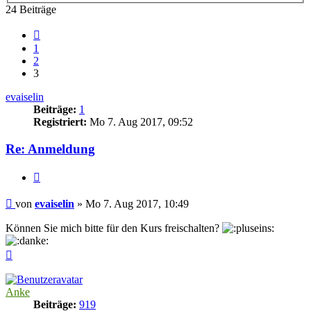
24 Beiträge
Vorherige
1
2
3
evaiselin
Beiträge:
1
Registriert:
Mo 7. Aug 2017, 09:52
Re: Anmeldung
Zitieren
Beitrag
von
evaiselin
»
Mo 7. Aug 2017, 10:49
Können Sie mich bitte für den Kurs freischalten?
Nach
oben
Anke
Beiträge:
919