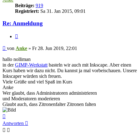
Beiträge:
919
Registriert:
Sa 31. Jan 2015, 09:01
Re: Anmeldung
Zitieren
Beitrag
von
Anke
»
Fr 28. Jun 2019, 22:01
hallo nolliman
in der
GIMP-Werkstatt
basteln wir auch mit Inkscape. Aber einen
Kurs haben wir dazu nicht. Du kannst ja mal vorbeischauen. Unsere
Inkscaper würden sich freuen.
Viele Grüße und viel Spaß im Kurs
Anke
Wer glaubt, dass Administratoren administrieren
und Moderatoren moderieren
Glaubt auch, dass Zitronenfalter Zitronen falten
Nach
oben
Antworten