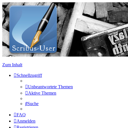
Zum Inhalt
Schnellzugriff
Unbeantwortete Themen
Aktive Themen
Suche
FAQ
Anmelden
Registrieren