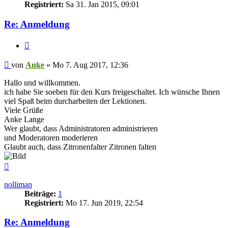
Registriert:
Sa 31. Jan 2015, 09:01
Re: Anmeldung
Zitieren
Beitrag
von
Anke
»
Mo 7. Aug 2017, 12:36
Hallo und willkommen.
ich habe Sie soeben für den Kurs freigeschaltet. Ich wünsche Ihnen
viel Spaß beim durcharbeiten der Lektionen.
Viele Grüße
Anke Lange
Wer glaubt, dass Administratoren administrieren
und Moderatoren moderieren
Glaubt auch, dass Zitronenfalter Zitronen falten
Nach
oben
nolliman
Beiträge:
1
Registriert:
Mo 17. Jun 2019, 22:54
Re: Anmeldung