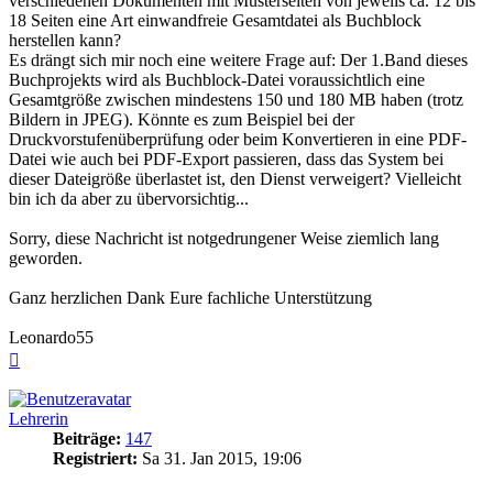
verschiedenen Dokumenten mit Musterseiten von jeweils ca. 12 bis
18 Seiten eine Art einwandfreie Gesamtdatei als Buchblock
herstellen kann?
Es drängt sich mir noch eine weitere Frage auf: Der 1.Band dieses
Buchprojekts wird als Buchblock-Datei voraussichtlich eine
Gesamtgröße zwischen mindestens 150 und 180 MB haben (trotz
Bildern in JPEG). Könnte es zum Beispiel bei der
Druckvorstufenüberprüfung oder beim Konvertieren in eine PDF-
Datei wie auch bei PDF-Export passieren, dass das System bei
dieser Dateigröße überlastet ist, den Dienst verweigert? Vielleicht
bin ich da aber zu übervorsichtig...
Sorry, diese Nachricht ist notgedrungener Weise ziemlich lang
geworden.
Ganz herzlichen Dank Eure fachliche Unterstützung
Leonardo55
Nach
oben
Lehrerin
Beiträge:
147
Registriert:
Sa 31. Jan 2015, 19:06