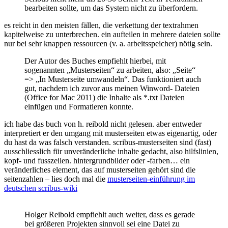
bearbeiten sollte, um das System nicht zu überfordern.
es reicht in den meisten fällen, die verkettung der textrahmen
kapitelweise zu unterbrechen. ein aufteilen in mehrere dateien sollte
nur bei sehr knappen ressourcen (v. a. arbeitsspeicher) nötig sein.
Der Autor des Buches empfiehlt hierbei, mit
sogenannten „Musterseiten“ zu arbeiten, also: „Seite“
=> „In Musterseite umwandeln“. Das funktioniert auch
gut, nachdem ich zuvor aus meinen Winword- Dateien
(Office for Mac 2011) die Inhalte als *.txt Dateien
einfügen und Formatieren konnte.
ich habe das buch von h. reibold nicht gelesen. aber entweder
interpretiert er den umgang mit musterseiten etwas eigenartig, oder
du hast da was falsch verstanden. scribus-musterseiten sind (fast)
ausschliesslich für unveränderliche inhalte gedacht, also hilfslinien,
kopf- und fusszeilen. hintergrundbilder oder -farben… ein
veränderliches element, das auf musterseiten gehört sind die
seitenzahlen – lies doch mal die
musterseiten-einführung im
deutschen scribus-wiki
Holger Reibold empfiehlt auch weiter, dass es gerade
bei größeren Projekten sinnvoll sei eine Datei zu