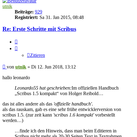
utnik
Beiträge:
929
Registriert:
Sa 31. Jan 2015, 08:48
Re: Erste Schritte mit Scribus
Zitieren
Zitieren
Beitrag
von
utnik
»
Di 12. Jun 2018, 13:12
hallo leonardo
Leonardo55 hat geschrieben:
Im offiziellen Handbuch
„Scribus 1.5 kompakt“ von Holger Reibold…
das ist alles andere als das
'offizielle handbuch'
.
als das rauskam, gab es eine sehr frühe entwicklerversion von
scribus 1.5. (zur zeit kann
'scribus 1.6 kompakt'
vorbestellt
werden…)
…finde ich den Hinweis, dass man beim Editieren in
Scribus nicht mehr als 20-30 Seiten Text in Textrahmen