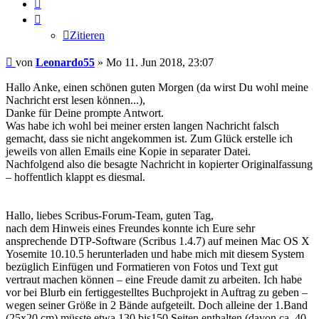
Zitieren
Zitieren
Beitrag
von
Leonardo55
»
Mo 11. Jun 2018, 23:07
Hallo Anke, einen schönen guten Morgen (da wirst Du wohl meine
Nachricht erst lesen können...),
Danke für Deine prompte Antwort.
Was habe ich wohl bei meiner ersten langen Nachricht falsch
gemacht, dass sie nicht angekommen ist. Zum Glück erstelle ich
jeweils von allen Emails eine Kopie in separater Datei.
Nachfolgend also die besagte Nachricht in kopierter Originalfassung
– hoffentlich klappt es diesmal.
Hallo, liebes Scribus-Forum-Team, guten Tag,
nach dem Hinweis eines Freundes konnte ich Eure sehr
ansprechende DTP-Software (Scribus 1.4.7) auf meinen Mac OS X
Yosemite 10.10.5 herunterladen und habe mich mit diesem System
bezüglich Einfügen und Formatieren von Fotos und Text gut
vertraut machen können – eine Freude damit zu arbeiten. Ich habe
vor bei Blurb ein fertiggestelltes Buchprojekt in Auftrag zu geben –
wegen seiner Größe in 2 Bände aufgeteilt. Doch alleine der 1.Band
(25x20 cm) müsste etwa 130 bis150 Seiten enthalten (davon ca. 40