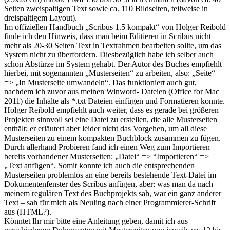
Seiten zweispaltigen Text sowie ca. 110 Bildseiten, teilweise in
dreispaltigem Layout).
Im offiziellen Handbuch „Scribus 1.5 kompakt“ von Holger Reibold
finde ich den Hinweis, dass man beim Editieren in Scribus nicht
mehr als 20-30 Seiten Text in Textrahmen bearbeiten sollte, um das
System nicht zu überfordern. Diesbezüglich habe ich selber auch
schon Abstürze im System gehabt. Der Autor des Buches empfiehlt
hierbei, mit sogenannten „Musterseiten“ zu arbeiten, also: „Seite“
=> „In Musterseite umwandeln“. Das funktioniert auch gut,
nachdem ich zuvor aus meinen Winword- Dateien (Office for Mac
2011) die Inhalte als *.txt Dateien einfügen und Formatieren konnte.
Holger Reibold empfiehlt auch weiter, dass es gerade bei größeren
Projekten sinnvoll sei eine Datei zu erstellen, die alle Musterseiten
enthält; er erläutert aber leider nicht das Vorgehen, um all diese
Musterseiten zu einem kompakten Buchblock zusammen zu fügen.
Durch allerhand Probieren fand ich einen Weg zum Importieren
bereits vorhandener Musterseiten: „Datei“ => “Importieren“ =>
„Text anfügen“. Somit konnte ich auch die entsprechenden
Musterseiten problemlos an eine bereits bestehende Text-Datei im
Dokumentenfenster des Scribus anfügen, aber: was man da nach
meinem regulären Text des Buchprojekts sah, war ein ganz anderer
Text – sah für mich als Neuling nach einer Programmierer-Schrift
aus (HTML?).
Könntet Ihr mir bitte eine Anleitung geben, damit ich aus