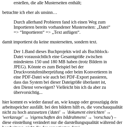
erstellen, die alle Musterseiten enthält;
betrachte ich eher als unsinn…
Durch allerhand Probieren fand ich einen Weg zum
Importieren bereits vorhandener Musterseiten: „Datei“
=> “Importieren“ => „Text anfügen“.
damit importierst du keine musterseiten, sondern text.
Der 1.Band dieses Buchprojekts wird als Buchblock-
Datei voraussichtlich eine Gesamtgröße zwischen
mindestens 150 und 180 MB haben (trotz Bildern in
JPEG). Könnte es zum Beispiel bei der
Druckvorstufenüberprüfung oder beim Konvertieren in
eine PDF-Datei wie auch bei PDF-Export passieren,
dass das System bei dieser Dateigröße überlastet ist,
den Dienst verweigert? Vielleicht bin ich da aber zu
übervorsichtig...
hier kommt es wieder darauf an, wie knapp oder grosszügig dein
arbeitsspeicher ausfällt. bei den bildern hilft es, die vorschauqualität
nicht zu hoch anzusetzen (
'datei' → 'dokument einrichten' →
'werkzeuge' → 'eigenschaften des bildrahmens' → 'vorschau'
) –
diese einstellung verändert nur die darstellungsqualität während der