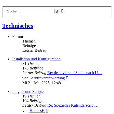
Erweiterte
Suche
Suche
Technisches
Forum
Themen
Beiträge
Letzter Beitrag
Installation und Konfiguration
31
Themen
176
Beiträge
Letzter Beitrag
Re: deaktvieren "Suche nach U…
Neuester
von
Serviceverantwortung
Beitrag
Mi 21. Mai 2025, 12:48
Plugins und Scripte
19
Themen
104
Beiträge
Letzter Beitrag
Re: Spezielles Kalenderscript…
Neuester
von
HannesH