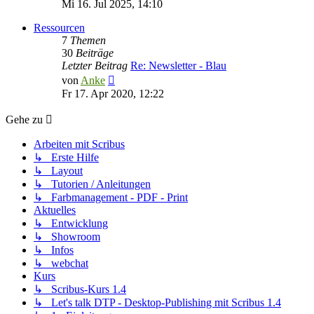
Beitrag
Mi 16. Jul 2025, 14:10
Ressourcen
7
Themen
30
Beiträge
Letzter Beitrag
Re: Newsletter - Blau
Neuester
von
Anke
Beitrag
Fr 17. Apr 2020, 12:22
Gehe zu
Arbeiten mit Scribus
↳ Erste Hilfe
↳ Layout
↳ Tutorien / Anleitungen
↳ Farbmanagement - PDF - Print
Aktuelles
↳ Entwicklung
↳ Showroom
↳ Infos
↳ webchat
Kurs
↳ Scribus-Kurs 1.4
↳ Let's talk DTP - Desktop-Publishing mit Scribus 1.4