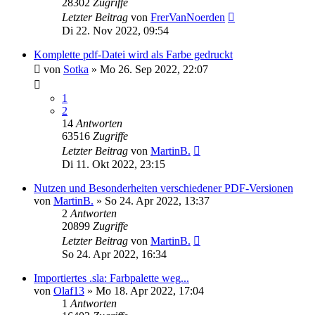
28302
Zugriffe
Letzter Beitrag
von
FrerVanNoerden
Di 22. Nov 2022, 09:54
Komplette pdf-Datei wird als Farbe gedruckt
von
Sotka
»
Mo 26. Sep 2022, 22:07
1
2
14
Antworten
63516
Zugriffe
Letzter Beitrag
von
MartinB.
Di 11. Okt 2022, 23:15
Nutzen und Besonderheiten verschiedener PDF-Versionen
von
MartinB.
»
So 24. Apr 2022, 13:37
2
Antworten
20899
Zugriffe
Letzter Beitrag
von
MartinB.
So 24. Apr 2022, 16:34
Importiertes .sla: Farbpalette weg...
von
Olaf13
»
Mo 18. Apr 2022, 17:04
1
Antworten