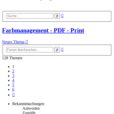
Erweiterte
Suche
Suche
Farbmanagement - PDF - Print
Neues Thema
Erweiterte
Suche
Suche
128 Themen
1
2
3
4
5
6
Nächste
Bekanntmachungen
Antworten
Zugriffe