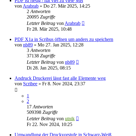
PDF ist riesig / hat viel zu viele MB
von
Arabrab
»
Do 27. Mär 2025, 14:25
2
Antworten
20095
Zugriffe
Letzter Beitrag
von
Arabrab
Fr 28. Mär 2025, 10:48
PDF X1a in Scribus öffnen um anders zu speichern
von
nb89
»
Mo 27. Jan 2025, 12:28
3
Antworten
37138
Zugriffe
Letzter Beitrag
von
nb89
Di 28. Jan 2025, 08:15
Andruck Druckerei lässt fast alle Elemente weg
von
Scribee
»
Fr 8. Nov 2024, 23:37
1
2
17
Antworten
509398
Zugriffe
Letzter Beitrag
von
utnik
Fr 22. Nov 2024, 10:25
Umwandlung der Druckvorstufe in Schwarz-Weiß