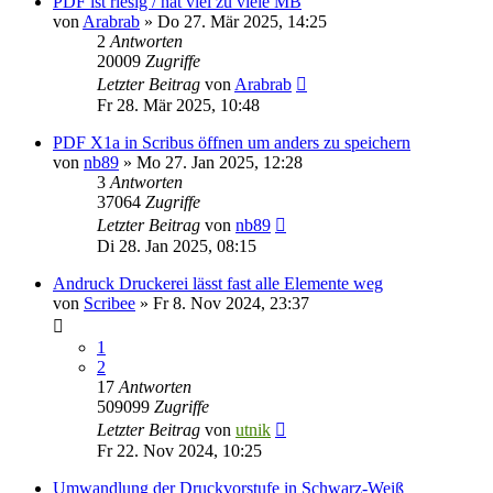
PDF ist riesig / hat viel zu viele MB
von
Arabrab
»
Do 27. Mär 2025, 14:25
2
Antworten
20009
Zugriffe
Letzter Beitrag
von
Arabrab
Fr 28. Mär 2025, 10:48
PDF X1a in Scribus öffnen um anders zu speichern
von
nb89
»
Mo 27. Jan 2025, 12:28
3
Antworten
37064
Zugriffe
Letzter Beitrag
von
nb89
Di 28. Jan 2025, 08:15
Andruck Druckerei lässt fast alle Elemente weg
von
Scribee
»
Fr 8. Nov 2024, 23:37
1
2
17
Antworten
509099
Zugriffe
Letzter Beitrag
von
utnik
Fr 22. Nov 2024, 10:25
Umwandlung der Druckvorstufe in Schwarz-Weiß