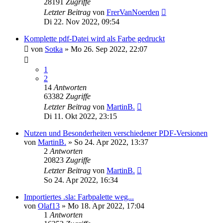
28191
Zugriffe
Letzter Beitrag
von
FrerVanNoerden
Di 22. Nov 2022, 09:54
Komplette pdf-Datei wird als Farbe gedruckt
von
Sotka
»
Mo 26. Sep 2022, 22:07
1
2
14
Antworten
63382
Zugriffe
Letzter Beitrag
von
MartinB.
Di 11. Okt 2022, 23:15
Nutzen und Besonderheiten verschiedener PDF-Versionen
von
MartinB.
»
So 24. Apr 2022, 13:37
2
Antworten
20823
Zugriffe
Letzter Beitrag
von
MartinB.
So 24. Apr 2022, 16:34
Importiertes .sla: Farbpalette weg...
von
Olaf13
»
Mo 18. Apr 2022, 17:04
1
Antworten