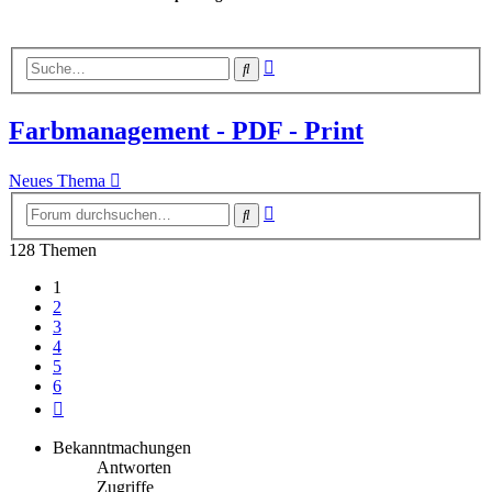
Erweiterte
Suche
Suche
Farbmanagement - PDF - Print
Neues Thema
Erweiterte
Suche
Suche
128 Themen
1
2
3
4
5
6
Nächste
Bekanntmachungen
Antworten
Zugriffe