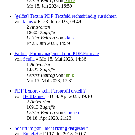
Letzter Beitrag
von
Anke
Mo 15. Jan 2024, 16:59
[gelöst] Text in PDF-Textfeld rechtsbündig ausrichten
von
klaus
»
Fr 23. Jun 2023, 09:49
2
Antworten
18605
Zugriffe
Letzter Beitrag
von
klaus
Fr 23. Jun 2023, 14:39
Farben, Farbmanagement und PDF-Formate
von
Sculla
»
Mo 15. Mai 2023, 14:36
1
Antworten
14822
Zugriffe
Letzter Beitrag
von
utnik
Mo 15. Mai 2023, 17:31
PDF Export - kein Farbprofil erstellt?
von
BertBahner
»
Di 4. Apr 2023, 19:10
2
Antworten
16913
Zugriffe
Letzter Beitrag
von
Carsten
Di 18. Apr 2023, 21:23
Schrift im pdf - nicht richtig dargestellt
von
Engel-S
»
Di 17. Jul 2018, 20:07