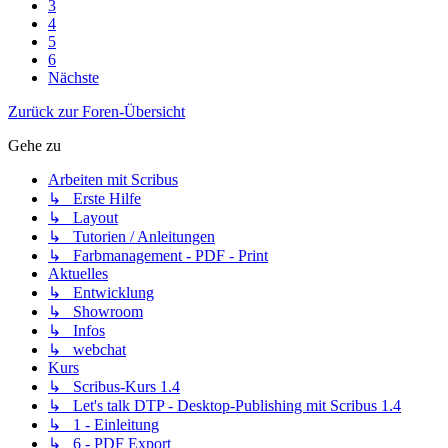
3
4
5
6
Nächste
Zurück zur Foren-Übersicht
Gehe zu
Arbeiten mit Scribus
↳ Erste Hilfe
↳ Layout
↳ Tutorien / Anleitungen
↳ Farbmanagement - PDF - Print
Aktuelles
↳ Entwicklung
↳ Showroom
↳ Infos
↳ webchat
Kurs
↳ Scribus-Kurs 1.4
↳ Let's talk DTP - Desktop-Publishing mit Scribus 1.4
↳ 1 - Einleitung
↳ 6 - PDF Export