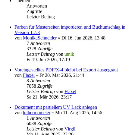
Themen
Antworten
Zugriffe
Letzter Beitrag
Farben für Musterseiten importieren und Buchumschlag in
Version 1.7.3
von
MonikaSchneider
»
Di 16. Jun 2026, 13:48
7
Antworten
3328
Zugriffe
Letzter Beitrag
von
utnik
Fr 19. Jun 2026, 17:19
Voreingestelltes PDF/X-4 bleibt bei Export ausgegraut
von
Flaxel
»
Fr 20. Mär 2026, 21:44
8
Antworten
7058
Zugriffe
Letzter Beitrag
von
Flaxel
Sa 21. Mär 2026, 23:17
Dokument mit partiellem UV Lack anlegen
von
luthermometer
»
Mo 11. Aug 2025, 14:56
1
Antworten
6038
Zugriffe
Letzter Beitrag
von
Virgil
Mo 11. Aug 2025, 23:20