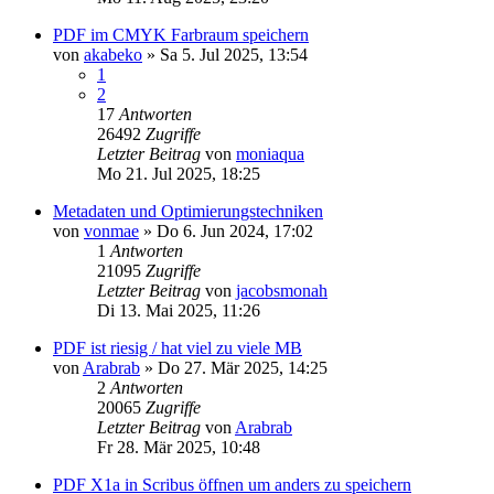
PDF im CMYK Farbraum speichern
von
akabeko
»
Sa 5. Jul 2025, 13:54
1
2
17
Antworten
26492
Zugriffe
Letzter Beitrag
von
moniaqua
Mo 21. Jul 2025, 18:25
Metadaten und Optimierungstechniken
von
vonmae
»
Do 6. Jun 2024, 17:02
1
Antworten
21095
Zugriffe
Letzter Beitrag
von
jacobsmonah
Di 13. Mai 2025, 11:26
PDF ist riesig / hat viel zu viele MB
von
Arabrab
»
Do 27. Mär 2025, 14:25
2
Antworten
20065
Zugriffe
Letzter Beitrag
von
Arabrab
Fr 28. Mär 2025, 10:48
PDF X1a in Scribus öffnen um anders zu speichern