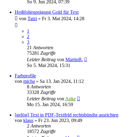
So 9. Jun 2024, 07:39
Heißfolienprägung Gold für Text
von
Tatzi
»
Fr 3. Mai 2024, 14:28
1
2
3
21
Antworten
75281
Zugriffe
Letzter Beitrag
von
MartinB.
So 5. Mai 2024, 15:31
Farbprofile
von
micha
»
Sa 13. Jan 2024, 11:12
8
Antworten
33328
Zugriffe
Letzter Beitrag
von
Anke
Mo 15. Jan 2024, 16:59
[gelöst] Text in PDF-Textfeld rechtsbündig ausrichten
von
klaus
»
Fr 23. Jun 2023, 09:49
2
Antworten
18572
Zugriffe