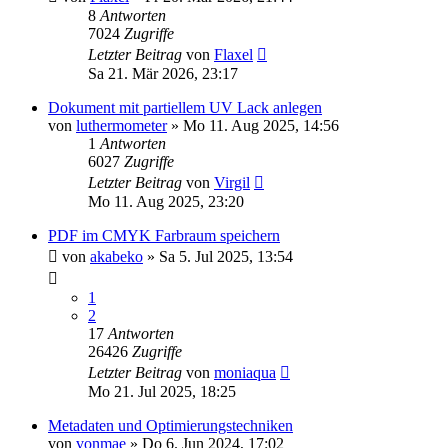
8
Antworten
7024
Zugriffe
Letzter Beitrag
von
Flaxel
Sa 21. Mär 2026, 23:17
Dokument mit partiellem UV Lack anlegen
von
luthermometer
»
Mo 11. Aug 2025, 14:56
1
Antworten
6027
Zugriffe
Letzter Beitrag
von
Virgil
Mo 11. Aug 2025, 23:20
PDF im CMYK Farbraum speichern
von
akabeko
»
Sa 5. Jul 2025, 13:54
1
2
17
Antworten
26426
Zugriffe
Letzter Beitrag
von
moniaqua
Mo 21. Jul 2025, 18:25
Metadaten und Optimierungstechniken
von
vonmae
»
Do 6. Jun 2024, 17:02