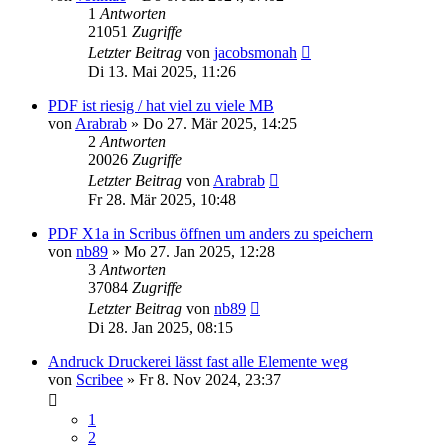
1
Antworten
21051
Zugriffe
Letzter Beitrag
von
jacobsmonah
Di 13. Mai 2025, 11:26
PDF ist riesig / hat viel zu viele MB
von
Arabrab
»
Do 27. Mär 2025, 14:25
2
Antworten
20026
Zugriffe
Letzter Beitrag
von
Arabrab
Fr 28. Mär 2025, 10:48
PDF X1a in Scribus öffnen um anders zu speichern
von
nb89
»
Mo 27. Jan 2025, 12:28
3
Antworten
37084
Zugriffe
Letzter Beitrag
von
nb89
Di 28. Jan 2025, 08:15
Andruck Druckerei lässt fast alle Elemente weg
von
Scribee
»
Fr 8. Nov 2024, 23:37
1
2