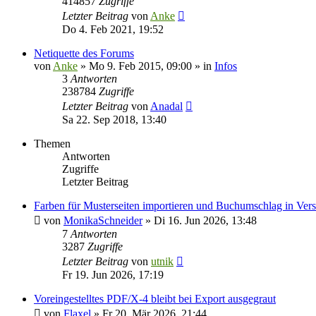
414857
Zugriffe
Letzter Beitrag
von
Anke
Do 4. Feb 2021, 19:52
Netiquette des Forums
von
Anke
»
Mo 9. Feb 2015, 09:00
» in
Infos
3
Antworten
238784
Zugriffe
Letzter Beitrag
von
Anadal
Sa 22. Sep 2018, 13:40
Themen
Antworten
Zugriffe
Letzter Beitrag
Farben für Musterseiten importieren und Buchumschlag in Vers
von
MonikaSchneider
»
Di 16. Jun 2026, 13:48
7
Antworten
3287
Zugriffe
Letzter Beitrag
von
utnik
Fr 19. Jun 2026, 17:19
Voreingestelltes PDF/X-4 bleibt bei Export ausgegraut
von
Flaxel
»
Fr 20. Mär 2026, 21:44