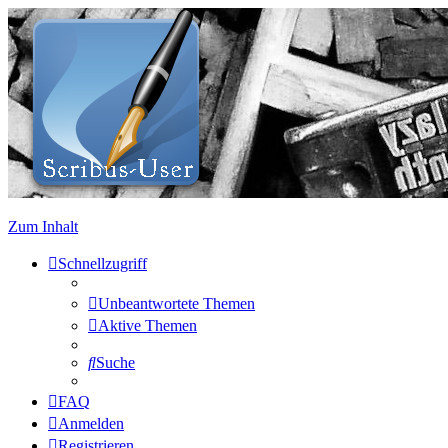
Zum Inhalt
Schnellzugriff
Unbeantwortete Themen
Aktive Themen
Suche
FAQ
Anmelden
Registrieren