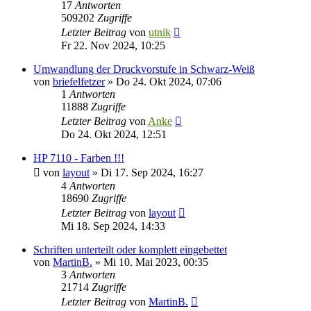
17
Antworten
509202
Zugriffe
Letzter Beitrag
von
utnik
Fr 22. Nov 2024, 10:25
Umwandlung der Druckvorstufe in Schwarz-Weiß
von
briefelfetzer
»
Do 24. Okt 2024, 07:06
1
Antworten
11888
Zugriffe
Letzter Beitrag
von
Anke
Do 24. Okt 2024, 12:51
HP 7110 - Farben !!!
von
layout
»
Di 17. Sep 2024, 16:27
4
Antworten
18690
Zugriffe
Letzter Beitrag
von
layout
Mi 18. Sep 2024, 14:33
Schriften unterteilt oder komplett eingebettet
von
MartinB.
»
Mi 10. Mai 2023, 00:35
3
Antworten
21714
Zugriffe
Letzter Beitrag
von
MartinB.