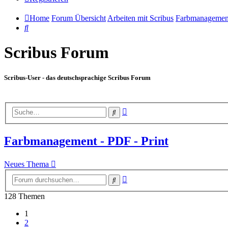
Home
Forum Übersicht
Arbeiten mit Scribus
Farbmanagement
Suche
Scribus Forum
Scribus-User - das deutschsprachige Scribus Forum
Erweiterte
Suche
Suche
Farbmanagement - PDF - Print
Neues Thema
Erweiterte
Suche
Suche
128 Themen
1
2