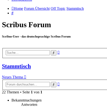
Home
Forum Übersicht
Off Topic
Stammtisch
Suche
Scribus Forum
Scribus-User - das deutschsprachige Scribus Forum
Erweiterte
Suche
Suche
Stammtisch
Neues Thema
Erweiterte
Suche
Suche
22 Themen • Seite
1
von
1
Bekanntmachungen
Antworten