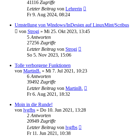
41116
Zugriffe
Letzter Beitrag
von
Lehrerin
Fr 9. Aug 2024, 08:24
Umstellung von Windows/InDesign auf LinuxMint/Scribus
von
Strogi
»
Mi 25. Okt 2023, 13:45
5
Antworten
27256
Zugriffe
Letzter Beitrag
von
Strogi
So 5. Nov 2023, 15:06
Tolle verborgene Funktionen
von
MartinB.
»
Mi 7. Jul 2021, 10:23
6
Antworten
39492
Zugriffe
Letzter Beitrag
von
MartinB.
Fr 6. Aug 2021, 18:32
Moin in die Runde!
von
lvgfbs
»
Do 10. Jun 2021, 13:28
2
Antworten
20949
Zugriffe
Letzter Beitrag
von
lvgfbs
Fr 11. Jun 2021, 10:38