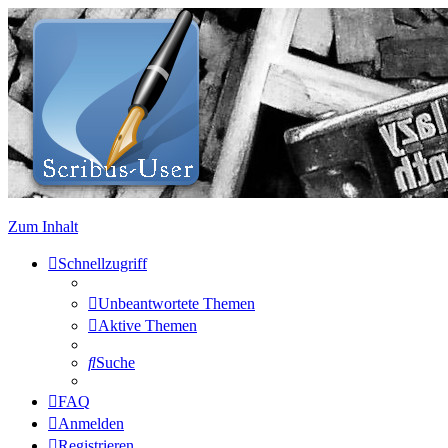
Zum Inhalt
Schnellzugriff
Unbeantwortete Themen
Aktive Themen
Suche
FAQ
Anmelden
Registrieren