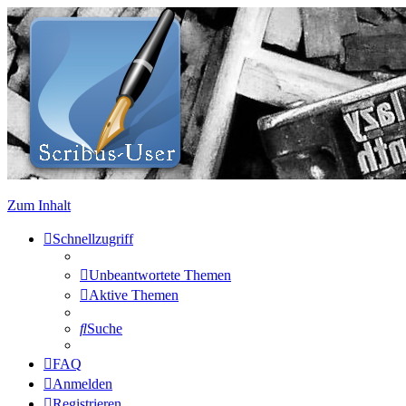
Zum Inhalt
Schnellzugriff
Unbeantwortete Themen
Aktive Themen
Suche
FAQ
Anmelden
Registrieren