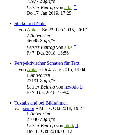
71977
Zugriffe
Letzter Beitrag
von
a.l.e
Do 17. Jan 2019, 17:25
Sticker mit Naht
von
Anke
»
So 22. Feb 2015, 20:17
7
Antworten
46048
Zugriffe
Letzter Beitrag
von
a.l.e
Fr 7. Dez 2018, 13:56
Perspektivischer Schatten für Text
von
Anke
»
Di 4. Aug 2015, 19:04
1
Antworten
25191
Zugriffe
Letzter Beitrag
von
negotio
Fr 7. Dez 2018, 10:54
Textabstand bei Bildrahmen
von
senior
»
Mi 17. Okt 2018, 19:27
1
Antworten
21046
Zugriffe
Letzter Beitrag
von
utnik
Do 18. Okt 2018, 01:12