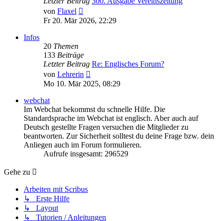
Letzter Beitrag
300. Ausgabe Vereinszeitung
Neuester
von
Flaxel
Beitrag
Fr 20. Mär 2026, 22:29
Infos
20
Themen
133
Beiträge
Letzter Beitrag
Re: Englisches Forum?
Neuester
von
Lehrerin
Beitrag
Mo 10. Mär 2025, 08:29
webchat
Im Webchat bekommst du schnelle Hilfe. Die
Standardsprache im Webchat ist englisch. Aber auch auf
Deutsch gestellte Fragen versuchen die Mitglieder zu
beantworten. Zur Sicherheit solltest du deine Frage bzw. dein
Anliegen auch im Forum formulieren.
Aufrufe insgesamt: 296529
Gehe zu
Arbeiten mit Scribus
↳ Erste Hilfe
↳ Layout
↳ Tutorien / Anleitungen