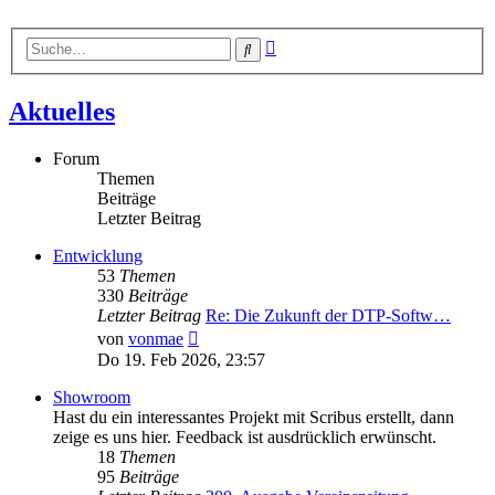
Erweiterte
Suche
Suche
Aktuelles
Forum
Themen
Beiträge
Letzter Beitrag
Entwicklung
53
Themen
330
Beiträge
Letzter Beitrag
Re: Die Zukunft der DTP-Softw…
Neuester
von
vonmae
Beitrag
Do 19. Feb 2026, 23:57
Showroom
Hast du ein interessantes Projekt mit Scribus erstellt, dann
zeige es uns hier. Feedback ist ausdrücklich erwünscht.
18
Themen
95
Beiträge