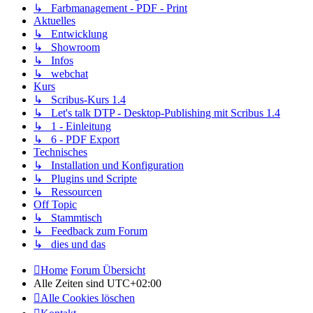
↳ Farbmanagement - PDF - Print
Aktuelles
↳ Entwicklung
↳ Showroom
↳ Infos
↳ webchat
Kurs
↳ Scribus-Kurs 1.4
↳ Let's talk DTP - Desktop-Publishing mit Scribus 1.4
↳ 1 - Einleitung
↳ 6 - PDF Export
Technisches
↳ Installation und Konfiguration
↳ Plugins und Scripte
↳ Ressourcen
Off Topic
↳ Stammtisch
↳ Feedback zum Forum
↳ dies und das
Home
Forum Übersicht
Alle Zeiten sind
UTC+02:00
Alle Cookies löschen