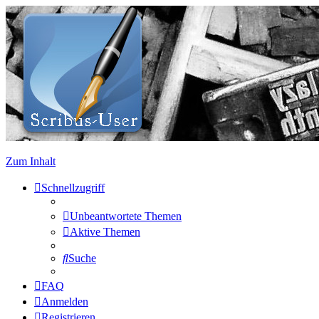
Zum Inhalt
Schnellzugriff
Unbeantwortete Themen
Aktive Themen
Suche
FAQ
Anmelden
Registrieren