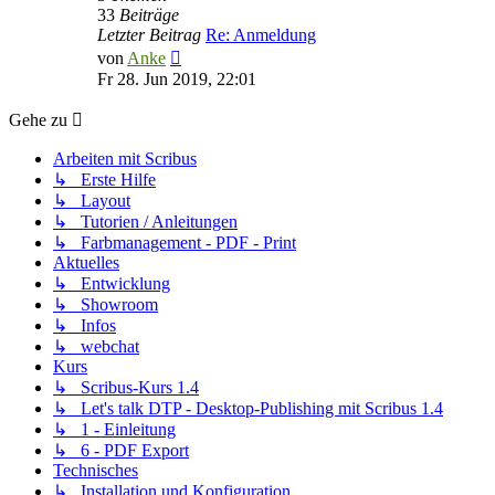
33
Beiträge
Letzter Beitrag
Re: Anmeldung
Neuester
von
Anke
Beitrag
Fr 28. Jun 2019, 22:01
Gehe zu
Arbeiten mit Scribus
↳ Erste Hilfe
↳ Layout
↳ Tutorien / Anleitungen
↳ Farbmanagement - PDF - Print
Aktuelles
↳ Entwicklung
↳ Showroom
↳ Infos
↳ webchat
Kurs
↳ Scribus-Kurs 1.4
↳ Let's talk DTP - Desktop-Publishing mit Scribus 1.4
↳ 1 - Einleitung
↳ 6 - PDF Export
Technisches
↳ Installation und Konfiguration