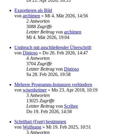
Di 21. Apr 2026, 16:55
Exportieren als Bild
von
archimen
»
Mi 4. Mär 2026, 14:56
2
Antworten
3088
Zugriffe
Letzter Beitrag
von
archimen
Mi 4. Mär 2026, 19:04
Umbruch mit anschließender Überschrift
von
Digioso
»
Do 26. Feb 2026, 14:47
4
Antworten
3704
Zugriffe
Letzter Beitrag
von
Digioso
Sa 28. Feb 2026, 19:58
Mehrere Programm-Instanzen verhindern
von
wisenheimer
»
Mo 23. Apr 2018, 10:19
3
Antworten
13025
Zugriffe
Letzter Beitrag
von
Scribee
Do 19. Feb 2026, 14:58
Schriftart (Font) bestimmen
von
Wolfgang
»
Mi 19. Feb 2025, 10:51
3
Antworten