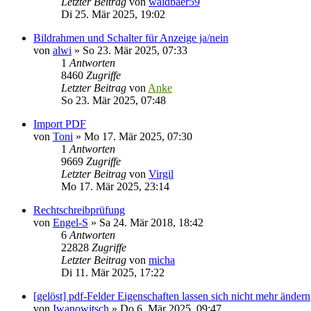
Letzter Beitrag
von
waldbaer59
Di 25. Mär 2025, 19:02
Bildrahmen und Schalter für Anzeige ja/nein
von
alwi
»
So 23. Mär 2025, 07:33
1
Antworten
8460
Zugriffe
Letzter Beitrag
von
Anke
So 23. Mär 2025, 07:48
Import PDF
von
Toni
»
Mo 17. Mär 2025, 07:30
1
Antworten
9669
Zugriffe
Letzter Beitrag
von
Virgil
Mo 17. Mär 2025, 23:14
Rechtschreibprüfung
von
Engel-S
»
Sa 24. Mär 2018, 18:42
6
Antworten
22828
Zugriffe
Letzter Beitrag
von
micha
Di 11. Mär 2025, 17:22
[gelöst] pdf-Felder Eigenschaften lassen sich nicht mehr ändern
von
Iwanowitsch
»
Do 6. Mär 2025, 09:47