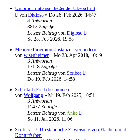
Umbruch mit anschließender Überschrift
von
Digioso
»
Do 26. Feb 2026, 14:47
4
Antworten
3813
Zugriffe
Letzter Beitrag
von
Digioso
Sa 28. Feb 2026, 19:58
Mehrere Programm-Instanzen verhindern
von
wisenheimer
»
Mo 23. Apr 2018, 10:19
3
Antworten
13118
Zugriffe
Letzter Beitrag
von
Scribee
Do 19. Feb 2026, 14:58
Schriftart (Font) bestimmen
von
Wolfgang
»
Mi 19. Feb 2025, 10:51
3
Antworten
15437
Zugriffe
Letzter Beitrag
von
Anke
So 11. Jan 2026, 11:06
Scribus 1.7: Umständliche Zuweisung von Flächen- und
Konturfarben