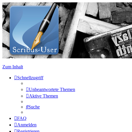
Zum Inhalt
Schnellzugriff
Unbeantwortete Themen
Aktive Themen
Suche
FAQ
Anmelden
Registrieren