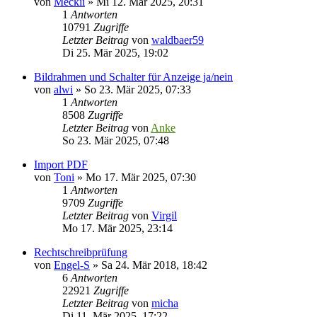
von
Meckii
»
Mi 12. Mär 2025, 20:31
1
Antworten
10791
Zugriffe
Letzter Beitrag
von
waldbaer59
Di 25. Mär 2025, 19:02
Bildrahmen und Schalter für Anzeige ja/nein
von
alwi
»
So 23. Mär 2025, 07:33
1
Antworten
8508
Zugriffe
Letzter Beitrag
von
Anke
So 23. Mär 2025, 07:48
Import PDF
von
Toni
»
Mo 17. Mär 2025, 07:30
1
Antworten
9709
Zugriffe
Letzter Beitrag
von
Virgil
Mo 17. Mär 2025, 23:14
Rechtschreibprüfung
von
Engel-S
»
Sa 24. Mär 2018, 18:42
6
Antworten
22921
Zugriffe
Letzter Beitrag
von
micha
Di 11. Mär 2025, 17:22