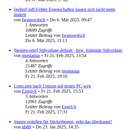
[gelöst] pdf-Felder Eigenschaften lassen sich nicht mehr
ändern
von
Iwanowitsch
»
Do 6. Mär 2025, 09:47
1
Antworten
10699
Zugriffe
Letzter Beitrag
von
Iwanowitsch
Do 6. Mär 2025, 11:13
[beantwortet] Stilvorlage default - bzw. folgende Stilvorlage
von
moniaqua
»
Fr 21. Feb 2025, 13:54
4
Antworten
21487
Zugriffe
Letzter Beitrag
von
moniaqua
Fr 21. Feb 2025, 19:16
Logo.png nach Umzug auf neuen PC weg
von
Engel-S
»
Fr 21. Feb 2025, 15:53
3
Antworten
12961
Zugriffe
Letzter Beitrag
von
Engel-S
Fr 21. Feb 2025, 17:31
Stanze erstellen für Stickerbogen, geht das überhaupt?
von
nb89
»
Do 23. Jan 2025, 14:35