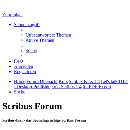
Zum Inhalt
Schnellzugriff
Unbeantwortete Themen
Aktive Themen
Suche
FAQ
Anmelden
Registrieren
Home
Forum Übersicht
Kurs
Scribus-Kurs 1.4
Let's talk DTP
- Desktop-Publishing mit Scribus 1.4
6 - PDF Export
Suche
Scribus Forum
Scribus-User - das deutschsprachige Scribus Forum