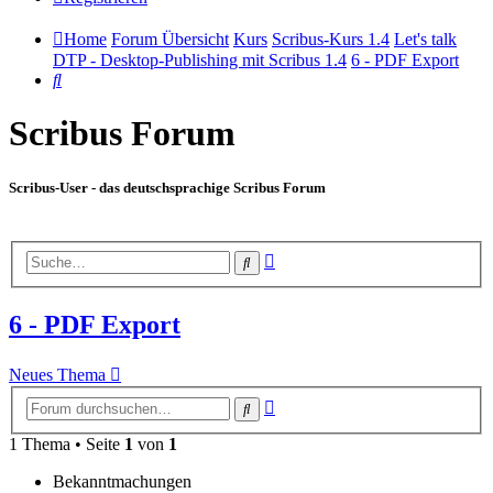
Home
Forum Übersicht
Kurs
Scribus-Kurs 1.4
Let's talk
DTP - Desktop-Publishing mit Scribus 1.4
6 - PDF Export
Suche
Scribus Forum
Scribus-User - das deutschsprachige Scribus Forum
Erweiterte
Suche
Suche
6 - PDF Export
Neues Thema
Erweiterte
Suche
Suche
1 Thema • Seite
1
von
1
Bekanntmachungen