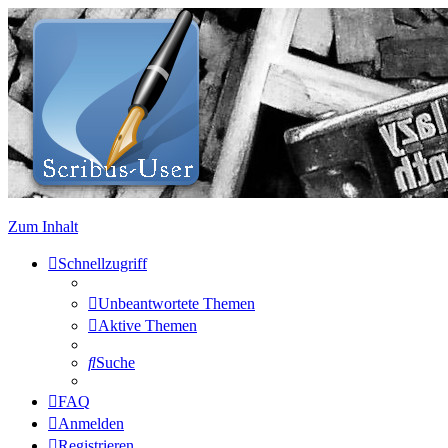
Zum Inhalt
Schnellzugriff
Unbeantwortete Themen
Aktive Themen
Suche
FAQ
Anmelden
Registrieren