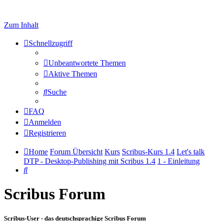
Zum Inhalt
Schnellzugriff
Unbeantwortete Themen
Aktive Themen
Suche
FAQ
Anmelden
Registrieren
Home
Forum Übersicht
Kurs
Scribus-Kurs 1.4
Let's talk
DTP - Desktop-Publishing mit Scribus 1.4
1 - Einleitung
Suche
Scribus Forum
Scribus-User - das deutschsprachige Scribus Forum