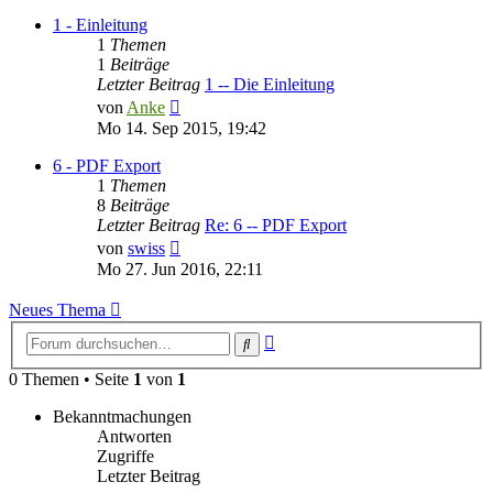
1 - Einleitung
1
Themen
1
Beiträge
Letzter Beitrag
1 -- Die Einleitung
Neuester
von
Anke
Beitrag
Mo 14. Sep 2015, 19:42
6 - PDF Export
1
Themen
8
Beiträge
Letzter Beitrag
Re: 6 -- PDF Export
Neuester
von
swiss
Beitrag
Mo 27. Jun 2016, 22:11
Neues Thema
Erweiterte
Suche
Suche
0 Themen • Seite
1
von
1
Bekanntmachungen
Antworten
Zugriffe
Letzter Beitrag