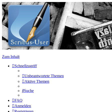
Zum Inhalt
Schnellzugriff
Unbeantwortete Themen
Aktive Themen
Suche
FAQ
Anmelden
Registrieren