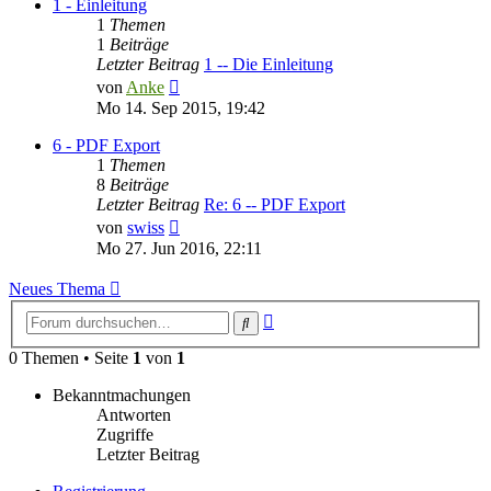
1 - Einleitung
1
Themen
1
Beiträge
Letzter Beitrag
1 -- Die Einleitung
Neuester
von
Anke
Beitrag
Mo 14. Sep 2015, 19:42
6 - PDF Export
1
Themen
8
Beiträge
Letzter Beitrag
Re: 6 -- PDF Export
Neuester
von
swiss
Beitrag
Mo 27. Jun 2016, 22:11
Neues Thema
Erweiterte
Suche
Suche
0 Themen • Seite
1
von
1
Bekanntmachungen
Antworten
Zugriffe
Letzter Beitrag