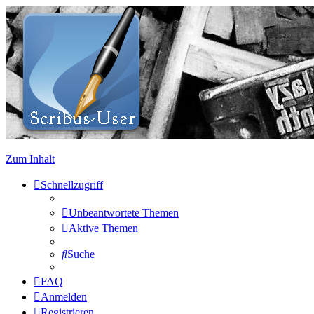
Zum Inhalt
Schnellzugriff
Unbeantwortete Themen
Aktive Themen
Suche
FAQ
Anmelden
Registrieren