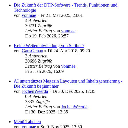
Die Zukunft der DTP-Software - Trends, Funktionen und
Technologie
von
vonmae
»
Fr 21. Mär 2025, 23:01
4
Antworten
30731
Zugriffe
Letzter Beitrag
von
vonmae
Do 19. Feb 2026, 23:57
Keine Weiterentwicklung von Scribus?
von
GansGenau
»
Di 24. Apr 2018, 09:20
3
Antworten
30696
Zugriffe
Letzter Beitrag
von
vonmae
Fr 2. Jan 2026, 16:09
AI unterstütztes Magazin Layouten und Inhaltsgenerierung -
Die Zukunft beginnt hier
von
JochenWeerda
»
Di 30. Dez 2025, 12:35
0
Antworten
3335
Zugriffe
Letzter Beitrag
von
JochenWeerda
Di 30. Dez 2025, 12:35
Menü Tabellen
von
vonmae
»
So 9. Nov 2025, 13:50