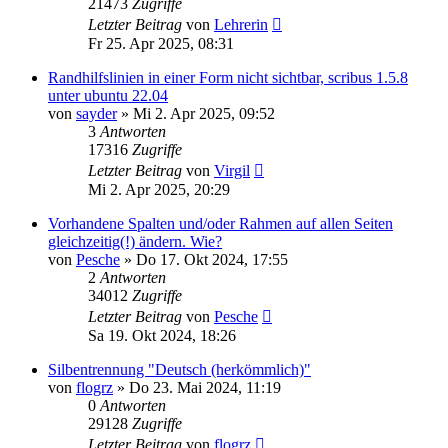
21473
Zugriffe
Letzter Beitrag
von
Lehrerin
Fr 25. Apr 2025, 08:31
Randhilfslinien in einer Form nicht sichtbar, scribus 1.5.8
unter ubuntu 22.04
von
sayder
»
Mi 2. Apr 2025, 09:52
3
Antworten
17316
Zugriffe
Letzter Beitrag
von
Virgil
Mi 2. Apr 2025, 20:29
Vorhandene Spalten und/oder Rahmen auf allen Seiten
gleichzeitig(!) ändern. Wie?
von
Pesche
»
Do 17. Okt 2024, 17:55
2
Antworten
34012
Zugriffe
Letzter Beitrag
von
Pesche
Sa 19. Okt 2024, 18:26
Silbentrennung "Deutsch (herkömmlich)"
von
flogrz
»
Do 23. Mai 2024, 11:19
0
Antworten
29128
Zugriffe
Letzter Beitrag
von
flogrz