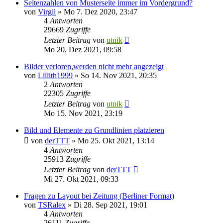
Seitenzahlen von Musterseite immer im Vordergrund?
von
Virgil
»
Mo 7. Dez 2020, 23:47
4
Antworten
29669
Zugriffe
Letzter Beitrag
von
utnik
Mo 20. Dez 2021, 09:58
Bilder verloren,werden nicht mehr angezeigt
von
Lillith1999
»
So 14. Nov 2021, 20:35
2
Antworten
22305
Zugriffe
Letzter Beitrag
von
utnik
Mo 15. Nov 2021, 23:19
Bild und Elemente zu Grundlinien platzieren
von
derTTT
»
Mo 25. Okt 2021, 13:14
4
Antworten
25913
Zugriffe
Letzter Beitrag
von
derTTT
Mi 27. Okt 2021, 09:33
Fragen zu Layout bei Zeitung (Berliner Format)
von
TSRalex
»
Di 28. Sep 2021, 19:01
4
Antworten
26111
Zugriffe