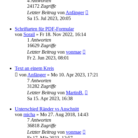
4
Antworten
24172
Zugriffe
Letzter Beitrag
von
Anfänger
Sa 15. Jul 2023, 20:05
Schriftarten für PDF-Formular
von
Sorail
»
Fr 18. Nov 2022, 16:14
1
Antworten
16629
Zugriffe
Letzter Beitrag
von
vonmae
Fr 2. Jun 2023, 08:01
Text an einem Kreis
von
Anfänger
»
Mo 10. Apr 2023, 17:21
7
Antworten
31282
Zugriffe
Letzter Beitrag
von
MartinB.
Sa 15. Apr 2023, 16:38
Unterschied Ränder vs Anschnitt
von
micha
»
Mo 27. Aug 2018, 14:43
7
Antworten
36818
Zugriffe
Letzter Beitrag
von
vonmae
Fr 17. Mär 2023, 12:57