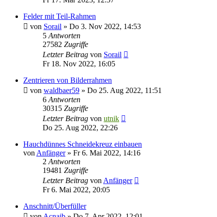
Felder mit Teil-Rahmen
von
Sorail
»
Do 3. Nov 2022, 14:53
5
Antworten
27582
Zugriffe
Letzter Beitrag
von
Sorail
Fr 18. Nov 2022, 16:05
Zentrieren von Bilderrahmen
von
waldbaer59
»
Do 25. Aug 2022, 11:51
6
Antworten
30315
Zugriffe
Letzter Beitrag
von
utnik
Do 25. Aug 2022, 22:26
Hauchdünnes Schneidekreuz einbauen
von
Anfänger
»
Fr 6. Mai 2022, 14:16
2
Antworten
19481
Zugriffe
Letzter Beitrag
von
Anfänger
Fr 6. Mai 2022, 20:05
Anschnitt/Überfüller
von
Acnaib
»
Do 7. Apr 2022, 12:01