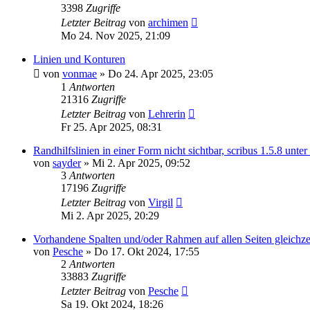
3398
Zugriffe
Letzter Beitrag
von
archimen
Mo 24. Nov 2025, 21:09
Linien und Konturen
von
vonmae
»
Do 24. Apr 2025, 23:05
1
Antworten
21316
Zugriffe
Letzter Beitrag
von
Lehrerin
Fr 25. Apr 2025, 08:31
Randhilfslinien in einer Form nicht sichtbar, scribus 1.5.8 unte
von
sayder
»
Mi 2. Apr 2025, 09:52
3
Antworten
17196
Zugriffe
Letzter Beitrag
von
Virgil
Mi 2. Apr 2025, 20:29
Vorhandene Spalten und/oder Rahmen auf allen Seiten gleichzei
von
Pesche
»
Do 17. Okt 2024, 17:55
2
Antworten
33883
Zugriffe
Letzter Beitrag
von
Pesche
Sa 19. Okt 2024, 18:26