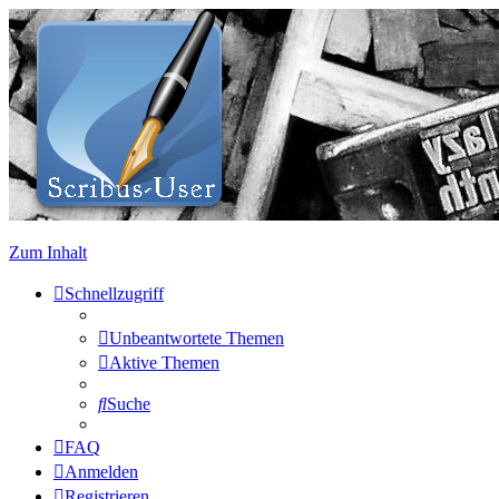
Zum Inhalt
Schnellzugriff
Unbeantwortete Themen
Aktive Themen
Suche
FAQ
Anmelden
Registrieren