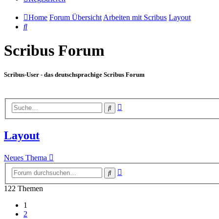
Home
Forum Übersicht
Arbeiten mit Scribus
Layout
Suche
Scribus Forum
Scribus-User - das deutschsprachige Scribus Forum
Erweiterte
Suche
Suche
Layout
Neues Thema
Erweiterte
Suche
Suche
122 Themen
1
2