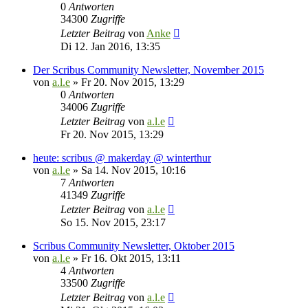
0
Antworten
34300
Zugriffe
Letzter Beitrag
von
Anke
Di 12. Jan 2016, 13:35
Der Scribus Community Newsletter, November 2015
von
a.l.e
»
Fr 20. Nov 2015, 13:29
0
Antworten
34006
Zugriffe
Letzter Beitrag
von
a.l.e
Fr 20. Nov 2015, 13:29
heute: scribus @ makerday @ winterthur
von
a.l.e
»
Sa 14. Nov 2015, 10:16
7
Antworten
41349
Zugriffe
Letzter Beitrag
von
a.l.e
So 15. Nov 2015, 23:17
Scribus Community Newsletter, Oktober 2015
von
a.l.e
»
Fr 16. Okt 2015, 13:11
4
Antworten
33500
Zugriffe
Letzter Beitrag
von
a.l.e