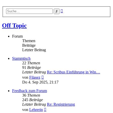
Erweiterte
Suche
Suche
Off Topic
Forum
Themen
Beiträge
Letzter Beitrag
Stammtisch
22
Themen
91
Beiträge
Letzter Beitrag
Re: Scribus Einführung in Win…
Neuester
von
Filasez
Beitrag
Do 4. Sep 2025, 21:17
Feedback zum Forum
36
Themen
245
Beiträge
Letzter Beitrag
Re: Registrierung
Neuester
von
Lehrerin