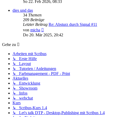
Beitrag
So 22. Feb 2026, 08:33
dies und das
34
Themen
209
Beiträge
Letzter Beitrag
Re: Absturz durch Signal #11
Neuester
von
micha
Beitrag
Do 20. Mär 2025, 20:42
Gehe zu
Arbeiten mit Scribus
↳ Erste Hilfe
↳ Layout
↳ Tutorien / Anleitungen
↳ Farbmanagement - PDF - Print
Aktuelles
↳ Entwicklung
↳ Showroom
↳ Infos
↳ webchat
Kurs
↳ Scribus-Kurs 1.4
↳ Let's talk DTP - Desktop-Publishing mit Scribus 1.4