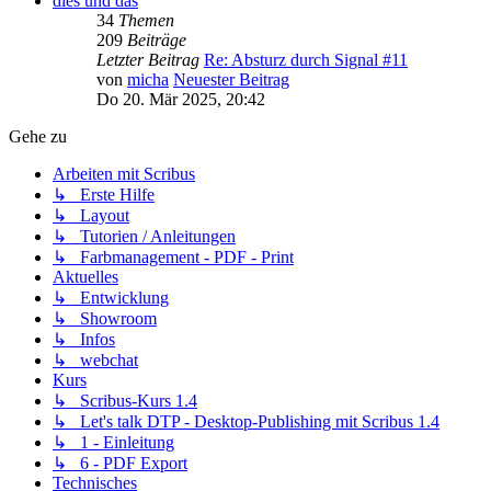
dies und das
34
Themen
209
Beiträge
Letzter Beitrag
Re: Absturz durch Signal #11
von
micha
Neuester Beitrag
Do 20. Mär 2025, 20:42
Gehe zu
Arbeiten mit Scribus
↳ Erste Hilfe
↳ Layout
↳ Tutorien / Anleitungen
↳ Farbmanagement - PDF - Print
Aktuelles
↳ Entwicklung
↳ Showroom
↳ Infos
↳ webchat
Kurs
↳ Scribus-Kurs 1.4
↳ Let's talk DTP - Desktop-Publishing mit Scribus 1.4
↳ 1 - Einleitung
↳ 6 - PDF Export
Technisches