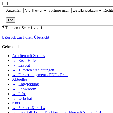
Anzeigen:
Sortiere nach:
Richt
7 Themen • Seite
1
von
1
Zurück zur Foren-Übersicht
Gehe zu
Arbeiten mit Scribus
↳ Erste Hilfe
↳ Layout
↳ Tutorien / Anleitungen
↳ Farbmanagement - PDF - Print
Aktuelles
↳ Entwicklung
↳ Showroom
↳ Infos
↳ webchat
Kurs
↳ Scribus-Kurs 1.4
↳ Let's talk DTP - Desktop-Publishing mit Scribus 1.4