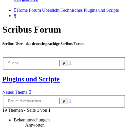
Home
Forum Übersicht
Technisches
Plugins und Scripte
Suche
Scribus Forum
Scribus-User - das deutschsprachige Scribus Forum
Erweiterte
Suche
Suche
Plugins und Scripte
Neues Thema
Erweiterte
Suche
Suche
19 Themen • Seite
1
von
1
Bekanntmachungen
Antworten