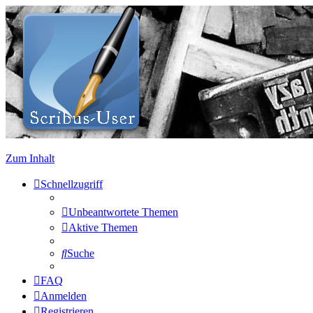
Zum Inhalt
Schnellzugriff
Unbeantwortete Themen
Aktive Themen
Suche
FAQ
Anmelden
Registrieren