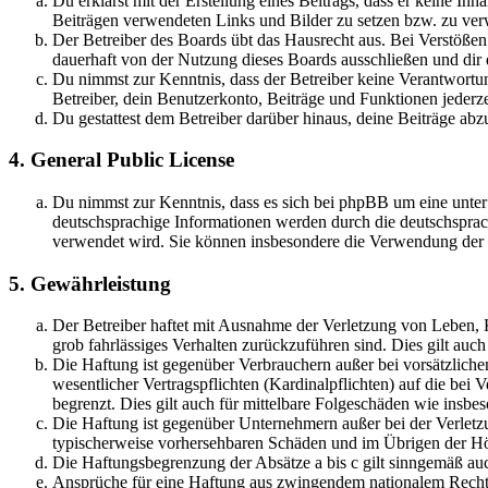
Du erklärst mit der Erstellung eines Beitrags, dass er keine Inh
Beiträgen verwendeten Links und Bilder zu setzen bzw. zu ve
Der Betreiber des Boards übt das Hausrecht aus. Bei Verstöße
dauerhaft von der Nutzung dieses Boards ausschließen und dir e
Du nimmst zur Kenntnis, dass der Betreiber keine Verantwortung 
Betreiber, dein Benutzerkonto, Beiträge und Funktionen jederze
Du gestattest dem Betreiber darüber hinaus, deine Beiträge abz
4. General Public License
Du nimmst zur Kenntnis, dass es sich bei phpBB um eine unter
deutschsprachige Informationen werden durch die deutschsprac
verwendet wird. Sie können insbesondere die Verwendung der S
5. Gewährleistung
Der Betreiber haftet mit Ausnahme der Verletzung von Leben, Kö
grob fahrlässiges Verhalten zurückzuführen sind. Dies gilt au
Die Haftung ist gegenüber Verbrauchern außer bei vorsätzlich
wesentlicher Vertragspflichten (Kardinalpflichten) auf die be
begrenzt. Dies gilt auch für mittelbare Folgeschäden wie ins
Die Haftung ist gegenüber Unternehmern außer bei der Verletzu
typischerweise vorhersehbaren Schäden und im Übrigen der Höh
Die Haftungsbegrenzung der Absätze a bis c gilt sinngemäß auc
Ansprüche für eine Haftung aus zwingendem nationalem Recht 