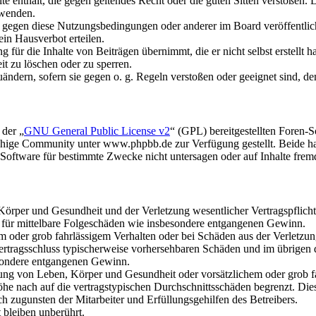
alte enthält, die gegen geltendes Recht oder die guten Sitten verstoßen. 
rwenden.
n gegen diese Nutzungsbedingungen oder anderer im Board veröffentli
in Hausverbot erteilen.
für die Inhalte von Beiträgen übernimmt, die er nicht selbst erstellt 
it zu löschen oder zu sperren.
uändern, sofern sie gegen o. g. Regeln verstoßen oder geeignet sind, 
 der „
GNU General Public License v2
“ (GPL) bereitgestellten Foren
hige Community unter www.phpbb.de zur Verfügung gestellt. Beide hab
oftware für bestimmte Zwecke nicht untersagen oder auf Inhalte frem
rper und Gesundheit und der Verletzung wesentlicher Vertragspflichten
ch für mittelbare Folgeschäden wie insbesondere entgangenen Gewinn.
em oder grob fahrlässigem Verhalten oder bei Schäden aus der Verletz
i Vertragsschluss typischerweise vorhersehbaren Schäden und im übrigen
besondere entgangenen Gewinn.
ng von Leben, Körper und Gesundheit oder vorsätzlichem oder grob fah
e nach auf die vertragstypischen Durchschnittsschäden begrenzt. Dies
h zugunsten der Mitarbeiter und Erfüllungsgehilfen des Betreibers.
bleiben unberührt.