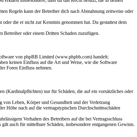
Du erklärst insbesondere, dass du das Recht besitzt, die in deinen
chten Regeln kann der Betreiber dich nach Abmahnung zeitweise oder
hat oder die er nicht zur Kenntnis genommen hat. Du gestattest dem
dem Betreiber oder einem Dritten Schaden zuzufügen.
-Software von phpBB Limited (www.phpbb.com) handelt;
en keinen Einfluss auf die Art und Weise, wie die Software
der Foren Einfluss nehmen.
 (Kardinalpflichten) nur für Schäden, die auf ein vorsätzliches oder
ung von Leben, Körper und Gesundheit und der Verletzung
 der Höhe nach auf die vertragstypischen Durchschnittsschäden
rlässigem Verhalten des Betreibers auf die bei Vertragsschluss
 gilt auch für mittelbare Schäden, insbesondere entgangenen Gewinn.