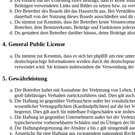
Du erklärst mit der Erstellung eines Beitrags, dass er keine Inh
Beiträgen verwendeten Links und Bilder zu setzen bzw. zu ve
Der Betreiber des Boards übt das Hausrecht aus. Bei Verstöße
dauerhaft von der Nutzung dieses Boards ausschließen und dir e
Du nimmst zur Kenntnis, dass der Betreiber keine Verantwortung 
Betreiber, dein Benutzerkonto, Beiträge und Funktionen jederze
Du gestattest dem Betreiber darüber hinaus, deine Beiträge abz
4. General Public License
Du nimmst zur Kenntnis, dass es sich bei phpBB um eine unter
deutschsprachige Informationen werden durch die deutschsprac
verwendet wird. Sie können insbesondere die Verwendung der S
5. Gewährleistung
Der Betreiber haftet mit Ausnahme der Verletzung von Leben, Kö
grob fahrlässiges Verhalten zurückzuführen sind. Dies gilt au
Die Haftung ist gegenüber Verbrauchern außer bei vorsätzlich
wesentlicher Vertragspflichten (Kardinalpflichten) auf die be
begrenzt. Dies gilt auch für mittelbare Folgeschäden wie ins
Die Haftung ist gegenüber Unternehmern außer bei der Verletzu
typischerweise vorhersehbaren Schäden und im Übrigen der Höh
Die Haftungsbegrenzung der Absätze a bis c gilt sinngemäß auc
Ansprüche für eine Haftung aus zwingendem nationalem Recht 