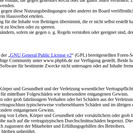
alte enthält, die gegen geltendes Recht oder die guten Sitten verstoßen. 
rwenden.
n gegen diese Nutzungsbedingungen oder anderer im Board veröffentli
in Hausverbot erteilen.
für die Inhalte von Beiträgen übernimmt, die er nicht selbst erstellt 
it zu löschen oder zu sperren.
uändern, sofern sie gegen o. g. Regeln verstoßen oder geeignet sind, 
 der „
GNU General Public License v2
“ (GPL) bereitgestellten Foren
hige Community unter www.phpbb.de zur Verfügung gestellt. Beide hab
oftware für bestimmte Zwecke nicht untersagen oder auf Inhalte frem
rper und Gesundheit und der Verletzung wesentlicher Vertragspflichten
ch für mittelbare Folgeschäden wie insbesondere entgangenen Gewinn.
em oder grob fahrlässigem Verhalten oder bei Schäden aus der Verletz
i Vertragsschluss typischerweise vorhersehbaren Schäden und im übrigen
besondere entgangenen Gewinn.
ng von Leben, Körper und Gesundheit oder vorsätzlichem oder grob fah
e nach auf die vertragstypischen Durchschnittsschäden begrenzt. Dies
h zugunsten der Mitarbeiter und Erfüllungsgehilfen des Betreibers.
bleiben unberührt.