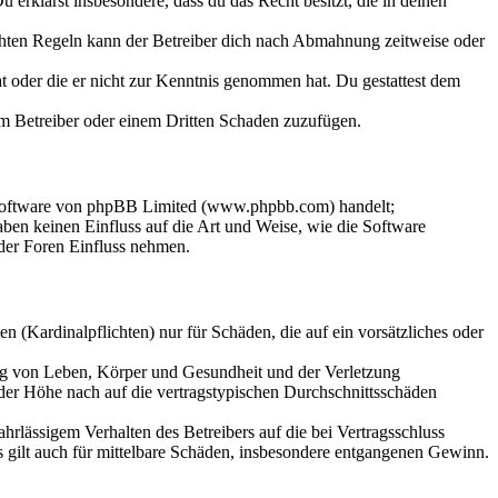
Du erklärst insbesondere, dass du das Recht besitzt, die in deinen
chten Regeln kann der Betreiber dich nach Abmahnung zeitweise oder
hat oder die er nicht zur Kenntnis genommen hat. Du gestattest dem
dem Betreiber oder einem Dritten Schaden zuzufügen.
-Software von phpBB Limited (www.phpbb.com) handelt;
en keinen Einfluss auf die Art und Weise, wie die Software
der Foren Einfluss nehmen.
 (Kardinalpflichten) nur für Schäden, die auf ein vorsätzliches oder
ung von Leben, Körper und Gesundheit und der Verletzung
 der Höhe nach auf die vertragstypischen Durchschnittsschäden
rlässigem Verhalten des Betreibers auf die bei Vertragsschluss
 gilt auch für mittelbare Schäden, insbesondere entgangenen Gewinn.