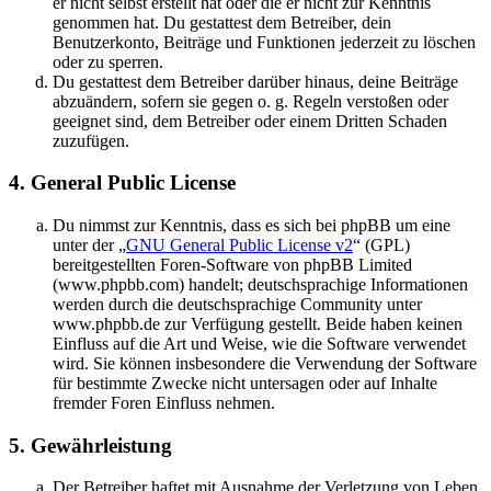
er nicht selbst erstellt hat oder die er nicht zur Kenntnis
genommen hat. Du gestattest dem Betreiber, dein
Benutzerkonto, Beiträge und Funktionen jederzeit zu löschen
oder zu sperren.
Du gestattest dem Betreiber darüber hinaus, deine Beiträge
abzuändern, sofern sie gegen o. g. Regeln verstoßen oder
geeignet sind, dem Betreiber oder einem Dritten Schaden
zuzufügen.
4. General Public License
Du nimmst zur Kenntnis, dass es sich bei phpBB um eine
unter der „
GNU General Public License v2
“ (GPL)
bereitgestellten Foren-Software von phpBB Limited
(www.phpbb.com) handelt; deutschsprachige Informationen
werden durch die deutschsprachige Community unter
www.phpbb.de zur Verfügung gestellt. Beide haben keinen
Einfluss auf die Art und Weise, wie die Software verwendet
wird. Sie können insbesondere die Verwendung der Software
für bestimmte Zwecke nicht untersagen oder auf Inhalte
fremder Foren Einfluss nehmen.
5. Gewährleistung
Der Betreiber haftet mit Ausnahme der Verletzung von Leben,