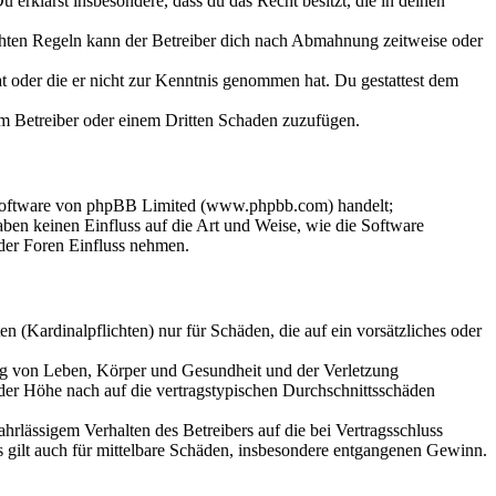
Du erklärst insbesondere, dass du das Recht besitzt, die in deinen
chten Regeln kann der Betreiber dich nach Abmahnung zeitweise oder
hat oder die er nicht zur Kenntnis genommen hat. Du gestattest dem
dem Betreiber oder einem Dritten Schaden zuzufügen.
-Software von phpBB Limited (www.phpbb.com) handelt;
en keinen Einfluss auf die Art und Weise, wie die Software
der Foren Einfluss nehmen.
 (Kardinalpflichten) nur für Schäden, die auf ein vorsätzliches oder
ung von Leben, Körper und Gesundheit und der Verletzung
 der Höhe nach auf die vertragstypischen Durchschnittsschäden
rlässigem Verhalten des Betreibers auf die bei Vertragsschluss
 gilt auch für mittelbare Schäden, insbesondere entgangenen Gewinn.