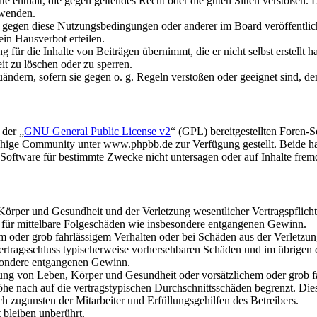
alte enthält, die gegen geltendes Recht oder die guten Sitten verstoßen. 
rwenden.
n gegen diese Nutzungsbedingungen oder anderer im Board veröffentli
in Hausverbot erteilen.
für die Inhalte von Beiträgen übernimmt, die er nicht selbst erstellt 
it zu löschen oder zu sperren.
uändern, sofern sie gegen o. g. Regeln verstoßen oder geeignet sind, 
 der „
GNU General Public License v2
“ (GPL) bereitgestellten Foren
hige Community unter www.phpbb.de zur Verfügung gestellt. Beide hab
oftware für bestimmte Zwecke nicht untersagen oder auf Inhalte frem
rper und Gesundheit und der Verletzung wesentlicher Vertragspflichten
ch für mittelbare Folgeschäden wie insbesondere entgangenen Gewinn.
em oder grob fahrlässigem Verhalten oder bei Schäden aus der Verletz
i Vertragsschluss typischerweise vorhersehbaren Schäden und im übrigen
besondere entgangenen Gewinn.
ng von Leben, Körper und Gesundheit oder vorsätzlichem oder grob fah
e nach auf die vertragstypischen Durchschnittsschäden begrenzt. Dies
h zugunsten der Mitarbeiter und Erfüllungsgehilfen des Betreibers.
bleiben unberührt.