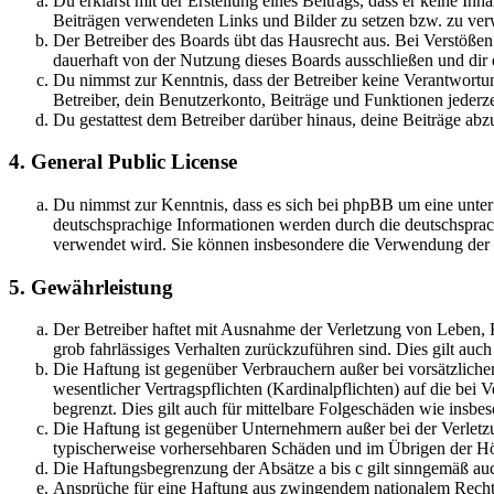
Du erklärst mit der Erstellung eines Beitrags, dass er keine Inh
Beiträgen verwendeten Links und Bilder zu setzen bzw. zu ve
Der Betreiber des Boards übt das Hausrecht aus. Bei Verstöße
dauerhaft von der Nutzung dieses Boards ausschließen und dir e
Du nimmst zur Kenntnis, dass der Betreiber keine Verantwortung 
Betreiber, dein Benutzerkonto, Beiträge und Funktionen jederze
Du gestattest dem Betreiber darüber hinaus, deine Beiträge abz
4. General Public License
Du nimmst zur Kenntnis, dass es sich bei phpBB um eine unter
deutschsprachige Informationen werden durch die deutschsprac
verwendet wird. Sie können insbesondere die Verwendung der S
5. Gewährleistung
Der Betreiber haftet mit Ausnahme der Verletzung von Leben, Kö
grob fahrlässiges Verhalten zurückzuführen sind. Dies gilt au
Die Haftung ist gegenüber Verbrauchern außer bei vorsätzlich
wesentlicher Vertragspflichten (Kardinalpflichten) auf die be
begrenzt. Dies gilt auch für mittelbare Folgeschäden wie ins
Die Haftung ist gegenüber Unternehmern außer bei der Verletzu
typischerweise vorhersehbaren Schäden und im Übrigen der Höh
Die Haftungsbegrenzung der Absätze a bis c gilt sinngemäß auc
Ansprüche für eine Haftung aus zwingendem nationalem Recht 