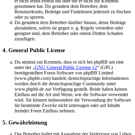
er nicht selbst erstellt hat oder die er nicht zur Kenntnis
genommen hat. Du gestattest dem Betreiber, dein
Benutzerkonto, Beiträge und Funktionen jederzeit zu löschen
oder zu sperren.
Du gestattest dem Betreiber darüber hinaus, deine Beiträge
abzuändern, sofern sie gegen o. g. Regeln verstoßen oder
geeignet sind, dem Betreiber oder einem Dritten Schaden
zuzufügen.
4. General Public License
Du nimmst zur Kenntnis, dass es sich bei phpBB um eine
unter der „
GNU General Public License v2
“ (GPL)
bereitgestellten Foren-Software von phpBB Limited
(www.phpbb.com) handelt; deutschsprachige Informationen
werden durch die deutschsprachige Community unter
www.phpbb.de zur Verfügung gestellt. Beide haben keinen
Einfluss auf die Art und Weise, wie die Software verwendet
wird. Sie können insbesondere die Verwendung der Software
für bestimmte Zwecke nicht untersagen oder auf Inhalte
fremder Foren Einfluss nehmen.
5. Gewährleistung
Der Betreiber haftet mit Ausnahme der Verletzung von Leben,