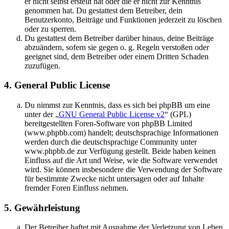
er nicht selbst erstellt hat oder die er nicht zur Kenntnis
genommen hat. Du gestattest dem Betreiber, dein
Benutzerkonto, Beiträge und Funktionen jederzeit zu löschen
oder zu sperren.
Du gestattest dem Betreiber darüber hinaus, deine Beiträge
abzuändern, sofern sie gegen o. g. Regeln verstoßen oder
geeignet sind, dem Betreiber oder einem Dritten Schaden
zuzufügen.
4. General Public License
Du nimmst zur Kenntnis, dass es sich bei phpBB um eine
unter der „
GNU General Public License v2
“ (GPL)
bereitgestellten Foren-Software von phpBB Limited
(www.phpbb.com) handelt; deutschsprachige Informationen
werden durch die deutschsprachige Community unter
www.phpbb.de zur Verfügung gestellt. Beide haben keinen
Einfluss auf die Art und Weise, wie die Software verwendet
wird. Sie können insbesondere die Verwendung der Software
für bestimmte Zwecke nicht untersagen oder auf Inhalte
fremder Foren Einfluss nehmen.
5. Gewährleistung
Der Betreiber haftet mit Ausnahme der Verletzung von Leben,