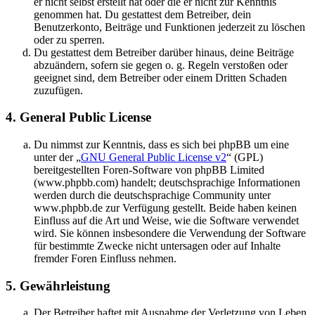
er nicht selbst erstellt hat oder die er nicht zur Kenntnis
genommen hat. Du gestattest dem Betreiber, dein
Benutzerkonto, Beiträge und Funktionen jederzeit zu löschen
oder zu sperren.
Du gestattest dem Betreiber darüber hinaus, deine Beiträge
abzuändern, sofern sie gegen o. g. Regeln verstoßen oder
geeignet sind, dem Betreiber oder einem Dritten Schaden
zuzufügen.
4. General Public License
Du nimmst zur Kenntnis, dass es sich bei phpBB um eine
unter der „
GNU General Public License v2
“ (GPL)
bereitgestellten Foren-Software von phpBB Limited
(www.phpbb.com) handelt; deutschsprachige Informationen
werden durch die deutschsprachige Community unter
www.phpbb.de zur Verfügung gestellt. Beide haben keinen
Einfluss auf die Art und Weise, wie die Software verwendet
wird. Sie können insbesondere die Verwendung der Software
für bestimmte Zwecke nicht untersagen oder auf Inhalte
fremder Foren Einfluss nehmen.
5. Gewährleistung
Der Betreiber haftet mit Ausnahme der Verletzung von Leben,