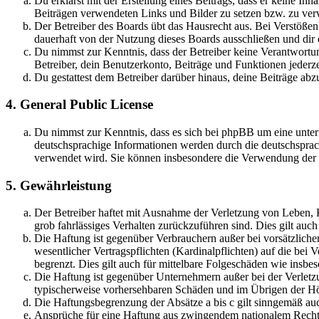
Du erklärst mit der Erstellung eines Beitrags, dass er keine Inh
Beiträgen verwendeten Links und Bilder zu setzen bzw. zu ve
Der Betreiber des Boards übt das Hausrecht aus. Bei Verstöße
dauerhaft von der Nutzung dieses Boards ausschließen und dir e
Du nimmst zur Kenntnis, dass der Betreiber keine Verantwortung 
Betreiber, dein Benutzerkonto, Beiträge und Funktionen jederze
Du gestattest dem Betreiber darüber hinaus, deine Beiträge abz
4. General Public License
Du nimmst zur Kenntnis, dass es sich bei phpBB um eine unter
deutschsprachige Informationen werden durch die deutschsprac
verwendet wird. Sie können insbesondere die Verwendung der S
5. Gewährleistung
Der Betreiber haftet mit Ausnahme der Verletzung von Leben, Kö
grob fahrlässiges Verhalten zurückzuführen sind. Dies gilt au
Die Haftung ist gegenüber Verbrauchern außer bei vorsätzlich
wesentlicher Vertragspflichten (Kardinalpflichten) auf die be
begrenzt. Dies gilt auch für mittelbare Folgeschäden wie ins
Die Haftung ist gegenüber Unternehmern außer bei der Verletzu
typischerweise vorhersehbaren Schäden und im Übrigen der Höh
Die Haftungsbegrenzung der Absätze a bis c gilt sinngemäß auc
Ansprüche für eine Haftung aus zwingendem nationalem Recht 