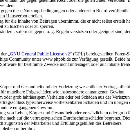
alte enthält, die gegen geltendes Recht oder die guten Sitten verstoßen. 
rwenden.
n gegen diese Nutzungsbedingungen oder anderer im Board veröffentli
in Hausverbot erteilen.
für die Inhalte von Beiträgen übernimmt, die er nicht selbst erstellt 
it zu löschen oder zu sperren.
uändern, sofern sie gegen o. g. Regeln verstoßen oder geeignet sind, 
 der „
GNU General Public License v2
“ (GPL) bereitgestellten Foren
hige Community unter www.phpbb.de zur Verfügung gestellt. Beide hab
oftware für bestimmte Zwecke nicht untersagen oder auf Inhalte frem
rper und Gesundheit und der Verletzung wesentlicher Vertragspflichten
ch für mittelbare Folgeschäden wie insbesondere entgangenen Gewinn.
em oder grob fahrlässigem Verhalten oder bei Schäden aus der Verletz
i Vertragsschluss typischerweise vorhersehbaren Schäden und im übrigen
besondere entgangenen Gewinn.
ng von Leben, Körper und Gesundheit oder vorsätzlichem oder grob fah
e nach auf die vertragstypischen Durchschnittsschäden begrenzt. Dies
h zugunsten der Mitarbeiter und Erfüllungsgehilfen des Betreibers.
bleiben unberührt.