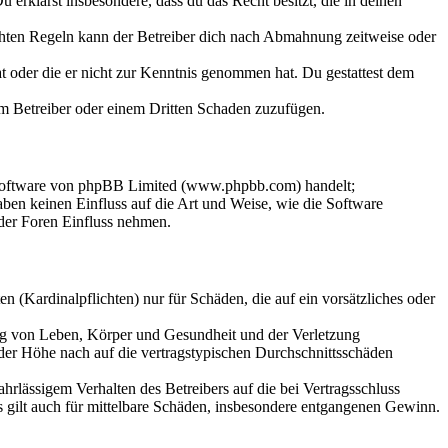
Du erklärst insbesondere, dass du das Recht besitzt, die in deinen
chten Regeln kann der Betreiber dich nach Abmahnung zeitweise oder
hat oder die er nicht zur Kenntnis genommen hat. Du gestattest dem
dem Betreiber oder einem Dritten Schaden zuzufügen.
-Software von phpBB Limited (www.phpbb.com) handelt;
en keinen Einfluss auf die Art und Weise, wie die Software
der Foren Einfluss nehmen.
 (Kardinalpflichten) nur für Schäden, die auf ein vorsätzliches oder
ung von Leben, Körper und Gesundheit und der Verletzung
 der Höhe nach auf die vertragstypischen Durchschnittsschäden
rlässigem Verhalten des Betreibers auf die bei Vertragsschluss
 gilt auch für mittelbare Schäden, insbesondere entgangenen Gewinn.