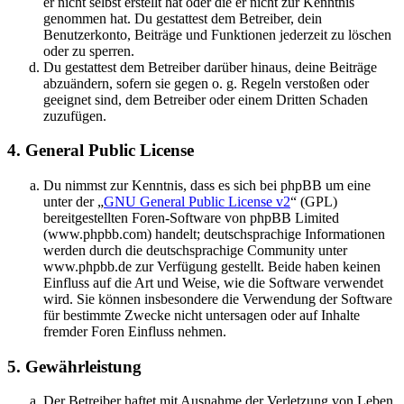
er nicht selbst erstellt hat oder die er nicht zur Kenntnis
genommen hat. Du gestattest dem Betreiber, dein
Benutzerkonto, Beiträge und Funktionen jederzeit zu löschen
oder zu sperren.
Du gestattest dem Betreiber darüber hinaus, deine Beiträge
abzuändern, sofern sie gegen o. g. Regeln verstoßen oder
geeignet sind, dem Betreiber oder einem Dritten Schaden
zuzufügen.
4. General Public License
Du nimmst zur Kenntnis, dass es sich bei phpBB um eine
unter der „
GNU General Public License v2
“ (GPL)
bereitgestellten Foren-Software von phpBB Limited
(www.phpbb.com) handelt; deutschsprachige Informationen
werden durch die deutschsprachige Community unter
www.phpbb.de zur Verfügung gestellt. Beide haben keinen
Einfluss auf die Art und Weise, wie die Software verwendet
wird. Sie können insbesondere die Verwendung der Software
für bestimmte Zwecke nicht untersagen oder auf Inhalte
fremder Foren Einfluss nehmen.
5. Gewährleistung
Der Betreiber haftet mit Ausnahme der Verletzung von Leben,