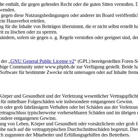
alte enthält, die gegen geltendes Recht oder die guten Sitten verstoßen. 
rwenden.
n gegen diese Nutzungsbedingungen oder anderer im Board veröffentli
in Hausverbot erteilen.
für die Inhalte von Beiträgen übernimmt, die er nicht selbst erstellt 
it zu löschen oder zu sperren.
uändern, sofern sie gegen o. g. Regeln verstoßen oder geeignet sind, 
 der „
GNU General Public License v2
“ (GPL) bereitgestellten Foren
hige Community unter www.phpbb.de zur Verfügung gestellt. Beide hab
oftware für bestimmte Zwecke nicht untersagen oder auf Inhalte frem
rper und Gesundheit und der Verletzung wesentlicher Vertragspflichten
ch für mittelbare Folgeschäden wie insbesondere entgangenen Gewinn.
em oder grob fahrlässigem Verhalten oder bei Schäden aus der Verletz
i Vertragsschluss typischerweise vorhersehbaren Schäden und im übrigen
besondere entgangenen Gewinn.
ng von Leben, Körper und Gesundheit oder vorsätzlichem oder grob fah
e nach auf die vertragstypischen Durchschnittsschäden begrenzt. Dies
h zugunsten der Mitarbeiter und Erfüllungsgehilfen des Betreibers.