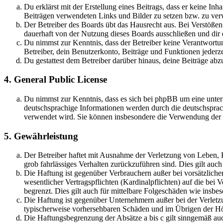
Du erklärst mit der Erstellung eines Beitrags, dass er keine Inh
Beiträgen verwendeten Links und Bilder zu setzen bzw. zu ve
Der Betreiber des Boards übt das Hausrecht aus. Bei Verstöße
dauerhaft von der Nutzung dieses Boards ausschließen und dir e
Du nimmst zur Kenntnis, dass der Betreiber keine Verantwortung 
Betreiber, dein Benutzerkonto, Beiträge und Funktionen jederze
Du gestattest dem Betreiber darüber hinaus, deine Beiträge abz
4. General Public License
Du nimmst zur Kenntnis, dass es sich bei phpBB um eine unter
deutschsprachige Informationen werden durch die deutschsprac
verwendet wird. Sie können insbesondere die Verwendung der S
5. Gewährleistung
Der Betreiber haftet mit Ausnahme der Verletzung von Leben, Kö
grob fahrlässiges Verhalten zurückzuführen sind. Dies gilt au
Die Haftung ist gegenüber Verbrauchern außer bei vorsätzlich
wesentlicher Vertragspflichten (Kardinalpflichten) auf die be
begrenzt. Dies gilt auch für mittelbare Folgeschäden wie ins
Die Haftung ist gegenüber Unternehmern außer bei der Verletzu
typischerweise vorhersehbaren Schäden und im Übrigen der Höh
Die Haftungsbegrenzung der Absätze a bis c gilt sinngemäß auc