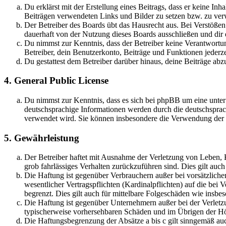
Du erklärst mit der Erstellung eines Beitrags, dass er keine Inh
Beiträgen verwendeten Links und Bilder zu setzen bzw. zu ve
Der Betreiber des Boards übt das Hausrecht aus. Bei Verstöße
dauerhaft von der Nutzung dieses Boards ausschließen und dir e
Du nimmst zur Kenntnis, dass der Betreiber keine Verantwortung 
Betreiber, dein Benutzerkonto, Beiträge und Funktionen jederze
Du gestattest dem Betreiber darüber hinaus, deine Beiträge abz
4. General Public License
Du nimmst zur Kenntnis, dass es sich bei phpBB um eine unter
deutschsprachige Informationen werden durch die deutschsprac
verwendet wird. Sie können insbesondere die Verwendung der S
5. Gewährleistung
Der Betreiber haftet mit Ausnahme der Verletzung von Leben, Kö
grob fahrlässiges Verhalten zurückzuführen sind. Dies gilt au
Die Haftung ist gegenüber Verbrauchern außer bei vorsätzlich
wesentlicher Vertragspflichten (Kardinalpflichten) auf die be
begrenzt. Dies gilt auch für mittelbare Folgeschäden wie ins
Die Haftung ist gegenüber Unternehmern außer bei der Verletzu
typischerweise vorhersehbaren Schäden und im Übrigen der Höh
Die Haftungsbegrenzung der Absätze a bis c gilt sinngemäß auc