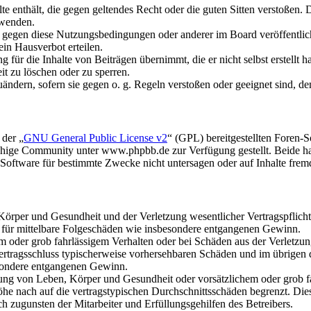
alte enthält, die gegen geltendes Recht oder die guten Sitten verstoßen. 
rwenden.
n gegen diese Nutzungsbedingungen oder anderer im Board veröffentli
in Hausverbot erteilen.
für die Inhalte von Beiträgen übernimmt, die er nicht selbst erstellt 
it zu löschen oder zu sperren.
uändern, sofern sie gegen o. g. Regeln verstoßen oder geeignet sind, 
 der „
GNU General Public License v2
“ (GPL) bereitgestellten Foren
hige Community unter www.phpbb.de zur Verfügung gestellt. Beide hab
oftware für bestimmte Zwecke nicht untersagen oder auf Inhalte frem
rper und Gesundheit und der Verletzung wesentlicher Vertragspflichten
ch für mittelbare Folgeschäden wie insbesondere entgangenen Gewinn.
em oder grob fahrlässigem Verhalten oder bei Schäden aus der Verletz
i Vertragsschluss typischerweise vorhersehbaren Schäden und im übrigen
besondere entgangenen Gewinn.
ng von Leben, Körper und Gesundheit oder vorsätzlichem oder grob fah
e nach auf die vertragstypischen Durchschnittsschäden begrenzt. Dies
h zugunsten der Mitarbeiter und Erfüllungsgehilfen des Betreibers.