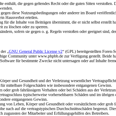
alte enthält, die gegen geltendes Recht oder die guten Sitten verstoßen. 
rwenden.
n gegen diese Nutzungsbedingungen oder anderer im Board veröffentli
in Hausverbot erteilen.
für die Inhalte von Beiträgen übernimmt, die er nicht selbst erstellt 
it zu löschen oder zu sperren.
uändern, sofern sie gegen o. g. Regeln verstoßen oder geeignet sind, 
 der „
GNU General Public License v2
“ (GPL) bereitgestellten Foren
hige Community unter www.phpbb.de zur Verfügung gestellt. Beide hab
oftware für bestimmte Zwecke nicht untersagen oder auf Inhalte frem
rper und Gesundheit und der Verletzung wesentlicher Vertragspflichten
ch für mittelbare Folgeschäden wie insbesondere entgangenen Gewinn.
em oder grob fahrlässigem Verhalten oder bei Schäden aus der Verletz
i Vertragsschluss typischerweise vorhersehbaren Schäden und im übrigen
besondere entgangenen Gewinn.
ng von Leben, Körper und Gesundheit oder vorsätzlichem oder grob fah
e nach auf die vertragstypischen Durchschnittsschäden begrenzt. Dies
h zugunsten der Mitarbeiter und Erfüllungsgehilfen des Betreibers.