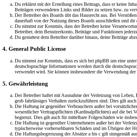
Du erklärst mit der Erstellung eines Beitrags, dass er keine Inh
Beiträgen verwendeten Links und Bilder zu setzen bzw. zu ve
Der Betreiber des Boards übt das Hausrecht aus. Bei Verstöße
dauerhaft von der Nutzung dieses Boards ausschließen und dir e
Du nimmst zur Kenntnis, dass der Betreiber keine Verantwortung 
Betreiber, dein Benutzerkonto, Beiträge und Funktionen jederze
Du gestattest dem Betreiber darüber hinaus, deine Beiträge abz
4. General Public License
Du nimmst zur Kenntnis, dass es sich bei phpBB um eine unter
deutschsprachige Informationen werden durch die deutschsprac
verwendet wird. Sie können insbesondere die Verwendung der S
5. Gewährleistung
Der Betreiber haftet mit Ausnahme der Verletzung von Leben, Kö
grob fahrlässiges Verhalten zurückzuführen sind. Dies gilt au
Die Haftung ist gegenüber Verbrauchern außer bei vorsätzlich
wesentlicher Vertragspflichten (Kardinalpflichten) auf die be
begrenzt. Dies gilt auch für mittelbare Folgeschäden wie ins
Die Haftung ist gegenüber Unternehmern außer bei der Verletzu
typischerweise vorhersehbaren Schäden und im Übrigen der Höh
Die Haftungsbegrenzung der Absätze a bis c gilt sinngemäß auc