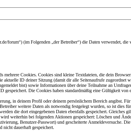
user.de/forum“) (im Folgenden „der Betreiber“) die Daten verwendet, d
s mehrere Cookies. Cookies sind kleine Textdateien, die dein Browser 
ie aktuelle ID deiner Sitzung (damit dir alle Seitenaufrufe zugeordnet
angemeldet bist) sowie Informationen über deine Teilnahme an Umfragen
ID gespeichert. Die Cookies haben standardmäßig eine Gültigkeit von e
ierung, in deinem Profil oder deinem persönlichem Bereich angibst. Für
reiber weitere Daten als notwendig festgelegt wurden, so ist dies für 
 werden die dort eingegebenen Daten ebenfalls gespeichert. Gleiches gi
e wird weiterhin bei folgenden Aktionen gespeichert: Löschen und Änd
ktivierung, Benutzer-Passwort) und gescheiterte Anmeldeversuche. D
d nicht dauerhaft gespeichert.