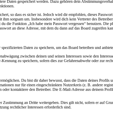
eitere Daten gespeichert werden. Dazu gehören dein Abstimmungsverhal
nktionen.
ert, so dass es sicher ist. Jedoch wird dir empfohlen, dieses Passwor
it ihm sorgsam um. Insbesondere wird dich kein Vertreter des Betreibe
nst du die Funktion „Ich habe mein Passwort vergessen“ benutzen. Di
asswort an diese Adresse, mit dem du dann auf das Board zugreifen kan
r spezifizierten Daten zu speichern, um das Board betreiben und anbiet
ssenabwägung zwischen deinen und seinen Interessen sowie den Interes
-Kennung zu speichern, sofern dies zur Gefahrenabwehr oder zur recht
möglichen. Du bist dir daher bewusst, dass die Daten deines Profils und
mationen nur für einen eingeschränkten Nutzerkreis (z. B. andere regist
oder kontaktiere den Betreiber. Die E-Mail-Adresse aus deinem Profil 
r Zustimmung an Dritte weitergeben. Dies gilt nicht, sofern er auf Gr
zung rechtlicher Interessen erforderlich sind.