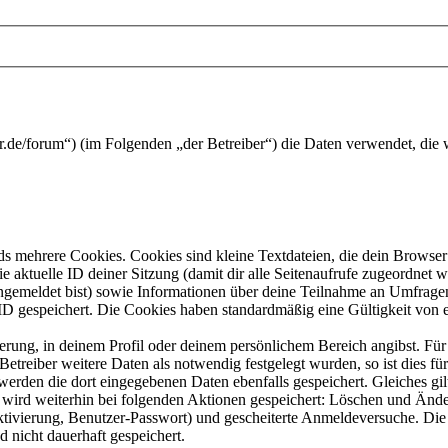
user.de/forum“) (im Folgenden „der Betreiber“) die Daten verwendet, d
s mehrere Cookies. Cookies sind kleine Textdateien, die dein Browser 
ie aktuelle ID deiner Sitzung (damit dir alle Seitenaufrufe zugeordnet
angemeldet bist) sowie Informationen über deine Teilnahme an Umfragen
ID gespeichert. Die Cookies haben standardmäßig eine Gültigkeit von e
ierung, in deinem Profil oder deinem persönlichem Bereich angibst. Für
reiber weitere Daten als notwendig festgelegt wurden, so ist dies für 
 werden die dort eingegebenen Daten ebenfalls gespeichert. Gleiches gi
e wird weiterhin bei folgenden Aktionen gespeichert: Löschen und Änd
ktivierung, Benutzer-Passwort) und gescheiterte Anmeldeversuche. D
d nicht dauerhaft gespeichert.