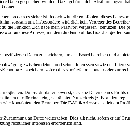
eitere Daten gespeichert werden. Dazu gehören dein Abstimmungsverhal
nktionen.
ert, so dass es sicher ist. Jedoch wird dir empfohlen, dieses Passwor
it ihm sorgsam um. Insbesondere wird dich kein Vertreter des Betreibe
nst du die Funktion „Ich habe mein Passwort vergessen“ benutzen. Di
asswort an diese Adresse, mit dem du dann auf das Board zugreifen kan
r spezifizierten Daten zu speichern, um das Board betreiben und anbiet
ssenabwägung zwischen deinen und seinen Interessen sowie den Interes
-Kennung zu speichern, sofern dies zur Gefahrenabwehr oder zur recht
möglichen. Du bist dir daher bewusst, dass die Daten deines Profils und
mationen nur für einen eingeschränkten Nutzerkreis (z. B. andere regist
oder kontaktiere den Betreiber. Die E-Mail-Adresse aus deinem Profil 
r Zustimmung an Dritte weitergeben. Dies gilt nicht, sofern er auf Gr
zung rechtlicher Interessen erforderlich sind.