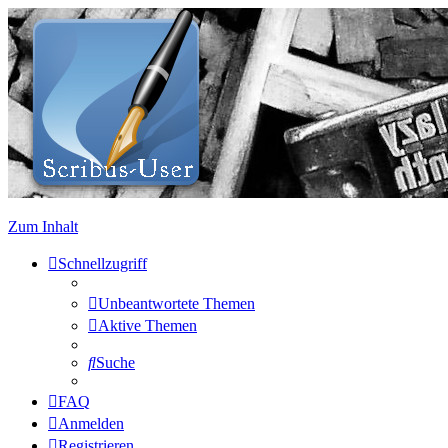
Zum Inhalt
Schnellzugriff
Unbeantwortete Themen
Aktive Themen
Suche
FAQ
Anmelden
Registrieren