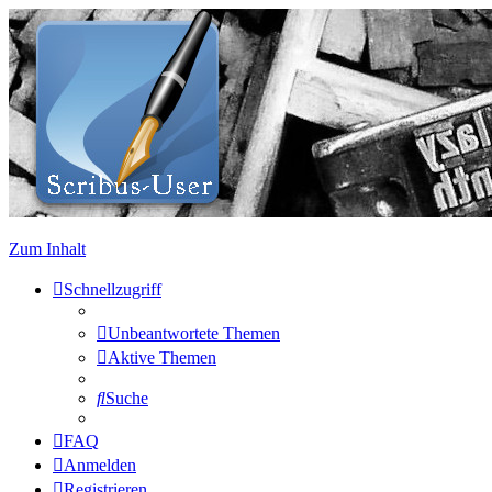
Zum Inhalt
Schnellzugriff
Unbeantwortete Themen
Aktive Themen
Suche
FAQ
Anmelden
Registrieren