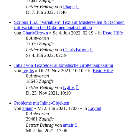
17647
Zugriffe
Letzter Beitrag
von
Phage
Di 7. Jun 2022, 17:46
Scribus 1.5.8 "variablen" Text auf Musterseiten & Rechnen
mit Variablen bei Dokumentenabschnitten
von
CharlyBrown
»
Sa 4. Jun 2022, 02:19
» in
Erste Hilfe
0
Antworten
17576
Zugriffe
Letzter Beitrag
von
CharlyBrown
Sa 4. Jun 2022, 02:19
Inhalt von Textfelder automatische Größenanpassung
von
lvgfbs
»
Di 23. Nov 2021, 10:10
» in
Erste Hilfe
0
Antworten
18645
Zugriffe
Letzter Beitrag
von
lvgfbs
Di 23. Nov 2021, 10:10
Probleme mit Inline-Objekten
von
amair
»
Mi 2. Jun 2021, 17:06
» in
Layout
0
Antworten
29481
Zugriffe
Letzter Beitrag
von
amair
Mi 2. Jun 2021, 17:06