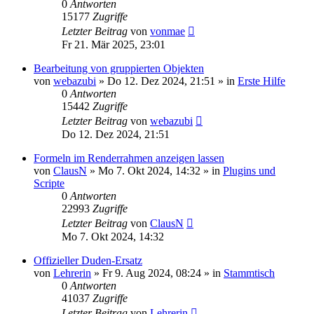
0
Antworten
15177
Zugriffe
Letzter Beitrag
von
vonmae
Fr 21. Mär 2025, 23:01
Bearbeitung von gruppierten Objekten
von
webazubi
»
Do 12. Dez 2024, 21:51
» in
Erste Hilfe
0
Antworten
15442
Zugriffe
Letzter Beitrag
von
webazubi
Do 12. Dez 2024, 21:51
Formeln im Renderrahmen anzeigen lassen
von
ClausN
»
Mo 7. Okt 2024, 14:32
» in
Plugins und
Scripte
0
Antworten
22993
Zugriffe
Letzter Beitrag
von
ClausN
Mo 7. Okt 2024, 14:32
Offizieller Duden-Ersatz
von
Lehrerin
»
Fr 9. Aug 2024, 08:24
» in
Stammtisch
0
Antworten
41037
Zugriffe
Letzter Beitrag
von
Lehrerin