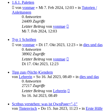
1.6.1. Paletten
von
vonmae
»
Mi 7. Feb 2024, 12:03
» in
Tutorien /
Anleitungen
0
Antworten
24409
Zugriffe
Letzter Beitrag
von
vonmae
Mi 7. Feb 2024, 12:03
Typ 1 Schriften
von
vonmae
»
Di 17. Okt 2023, 12:23
» in
dies und das
0
Antworten
38902
Zugriffe
Letzter Beitrag
von
vonmae
Di 17. Okt 2023, 12:23
Tipp zun (Nicht-)Gendern
von
Lehrerin
»
So 16. Jul 2023, 08:49
» in
dies und das
0
Antworten
27217
Zugriffe
Letzter Beitrag
von
Lehrerin
So 16. Jul 2023, 08:49
Scribus verstehen: was ist OwnPage="-1"
von
Tintenvisch
»
Do 15. Jun 2023, 11:23
» in
Erste Hilfe