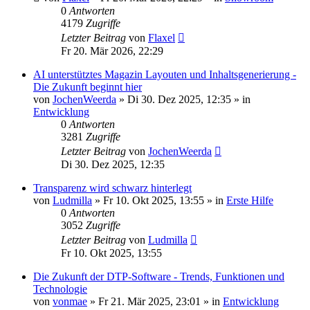
0
Antworten
4179
Zugriffe
Letzter Beitrag
von
Flaxel
Fr 20. Mär 2026, 22:29
AI unterstütztes Magazin Layouten und Inhaltsgenerierung -
Die Zukunft beginnt hier
von
JochenWeerda
»
Di 30. Dez 2025, 12:35
» in
Entwicklung
0
Antworten
3281
Zugriffe
Letzter Beitrag
von
JochenWeerda
Di 30. Dez 2025, 12:35
Transparenz wird schwarz hinterlegt
von
Ludmilla
»
Fr 10. Okt 2025, 13:55
» in
Erste Hilfe
0
Antworten
3052
Zugriffe
Letzter Beitrag
von
Ludmilla
Fr 10. Okt 2025, 13:55
Die Zukunft der DTP-Software - Trends, Funktionen und
Technologie
von
vonmae
»
Fr 21. Mär 2025, 23:01
» in
Entwicklung