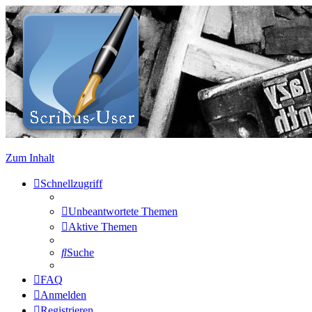
Zum Inhalt
Schnellzugriff
Unbeantwortete Themen
Aktive Themen
Suche
FAQ
Anmelden
Registrieren