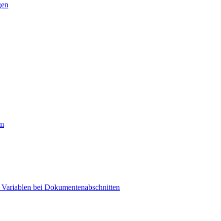
gen
rm
t Variablen bei Dokumentenabschnitten