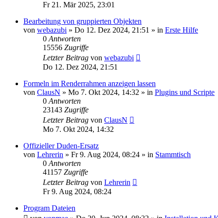
Fr 21. Mär 2025, 23:01
Bearbeitung von gruppierten Objekten
von
webazubi
»
Do 12. Dez 2024, 21:51
» in
Erste Hilfe
0
Antworten
15556
Zugriffe
Letzter Beitrag
von
webazubi
Do 12. Dez 2024, 21:51
Formeln im Renderrahmen anzeigen lassen
von
ClausN
»
Mo 7. Okt 2024, 14:32
» in
Plugins und Scripte
0
Antworten
23143
Zugriffe
Letzter Beitrag
von
ClausN
Mo 7. Okt 2024, 14:32
Offizieller Duden-Ersatz
von
Lehrerin
»
Fr 9. Aug 2024, 08:24
» in
Stammtisch
0
Antworten
41157
Zugriffe
Letzter Beitrag
von
Lehrerin
Fr 9. Aug 2024, 08:24
Program Dateien