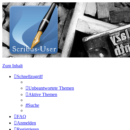
Zum Inhalt
Schnellzugriff
Unbeantwortete Themen
Aktive Themen
Suche
FAQ
Anmelden
Registrieren