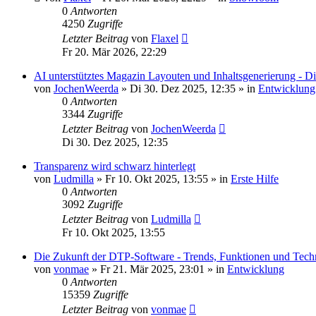
0
Antworten
4250
Zugriffe
Letzter Beitrag
von
Flaxel
Fr 20. Mär 2026, 22:29
AI unterstütztes Magazin Layouten und Inhaltsgenerierung - Di
von
JochenWeerda
»
Di 30. Dez 2025, 12:35
» in
Entwicklung
0
Antworten
3344
Zugriffe
Letzter Beitrag
von
JochenWeerda
Di 30. Dez 2025, 12:35
Transparenz wird schwarz hinterlegt
von
Ludmilla
»
Fr 10. Okt 2025, 13:55
» in
Erste Hilfe
0
Antworten
3092
Zugriffe
Letzter Beitrag
von
Ludmilla
Fr 10. Okt 2025, 13:55
Die Zukunft der DTP-Software - Trends, Funktionen und Tech
von
vonmae
»
Fr 21. Mär 2025, 23:01
» in
Entwicklung
0
Antworten
15359
Zugriffe
Letzter Beitrag
von
vonmae