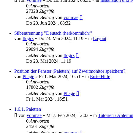
von
vonmae
»
Do 20. Jun 2024, 08:32
» in
Installation und 
0
Antworten
27328
Zugriffe
Letzter Beitrag
von
vonmae
Do 20. Jun 2024, 08:32
Silbentrennung "Deutsch (herkömmlich)"
von
flogrz
»
Do 23. Mai 2024, 11:19
» in
Layout
0
Antworten
29094
Zugriffe
Letzter Beitrag
von
flogrz
Do 23. Mai 2024, 11:19
Position der Fenster (Paletten) auf Zweitmonitor speichern?
von
Phage
»
Fr 1. Mär 2024, 16:51
» in
Erste Hilfe
0
Antworten
17802
Zugriffe
Letzter Beitrag
von
Phage
Fr 1. Mär 2024, 16:51
1.6.1. Paletten
von
vonmae
»
Mi 7. Feb 2024, 12:03
» in
Tutorien / Anleitu
0
Antworten
24561
Zugriffe
Letzter Beitrag
von
vonmae