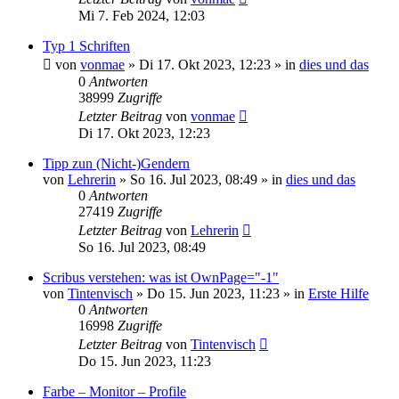
Mi 7. Feb 2024, 12:03
Typ 1 Schriften
von
vonmae
»
Di 17. Okt 2023, 12:23
» in
dies und das
0
Antworten
38999
Zugriffe
Letzter Beitrag
von
vonmae
Di 17. Okt 2023, 12:23
Tipp zun (Nicht-)Gendern
von
Lehrerin
»
So 16. Jul 2023, 08:49
» in
dies und das
0
Antworten
27419
Zugriffe
Letzter Beitrag
von
Lehrerin
So 16. Jul 2023, 08:49
Scribus verstehen: was ist OwnPage="-1"
von
Tintenvisch
»
Do 15. Jun 2023, 11:23
» in
Erste Hilfe
0
Antworten
16998
Zugriffe
Letzter Beitrag
von
Tintenvisch
Do 15. Jun 2023, 11:23
Farbe – Monitor – Profile