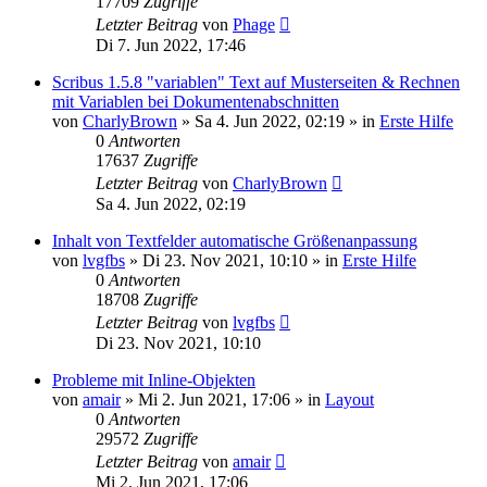
17709
Zugriffe
Letzter Beitrag
von
Phage
Di 7. Jun 2022, 17:46
Scribus 1.5.8 "variablen" Text auf Musterseiten & Rechnen
mit Variablen bei Dokumentenabschnitten
von
CharlyBrown
»
Sa 4. Jun 2022, 02:19
» in
Erste Hilfe
0
Antworten
17637
Zugriffe
Letzter Beitrag
von
CharlyBrown
Sa 4. Jun 2022, 02:19
Inhalt von Textfelder automatische Größenanpassung
von
lvgfbs
»
Di 23. Nov 2021, 10:10
» in
Erste Hilfe
0
Antworten
18708
Zugriffe
Letzter Beitrag
von
lvgfbs
Di 23. Nov 2021, 10:10
Probleme mit Inline-Objekten
von
amair
»
Mi 2. Jun 2021, 17:06
» in
Layout
0
Antworten
29572
Zugriffe
Letzter Beitrag
von
amair
Mi 2. Jun 2021, 17:06