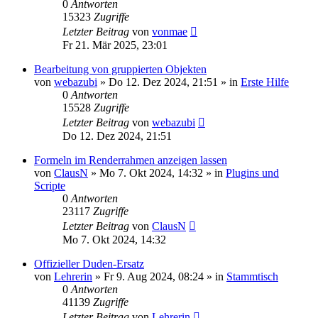
0
Antworten
15323
Zugriffe
Letzter Beitrag
von
vonmae
Fr 21. Mär 2025, 23:01
Bearbeitung von gruppierten Objekten
von
webazubi
»
Do 12. Dez 2024, 21:51
» in
Erste Hilfe
0
Antworten
15528
Zugriffe
Letzter Beitrag
von
webazubi
Do 12. Dez 2024, 21:51
Formeln im Renderrahmen anzeigen lassen
von
ClausN
»
Mo 7. Okt 2024, 14:32
» in
Plugins und
Scripte
0
Antworten
23117
Zugriffe
Letzter Beitrag
von
ClausN
Mo 7. Okt 2024, 14:32
Offizieller Duden-Ersatz
von
Lehrerin
»
Fr 9. Aug 2024, 08:24
» in
Stammtisch
0
Antworten
41139
Zugriffe
Letzter Beitrag
von
Lehrerin