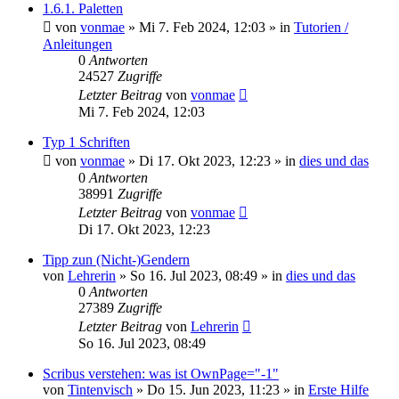
1.6.1. Paletten
von
vonmae
»
Mi 7. Feb 2024, 12:03
» in
Tutorien /
Anleitungen
0
Antworten
24527
Zugriffe
Letzter Beitrag
von
vonmae
Mi 7. Feb 2024, 12:03
Typ 1 Schriften
von
vonmae
»
Di 17. Okt 2023, 12:23
» in
dies und das
0
Antworten
38991
Zugriffe
Letzter Beitrag
von
vonmae
Di 17. Okt 2023, 12:23
Tipp zun (Nicht-)Gendern
von
Lehrerin
»
So 16. Jul 2023, 08:49
» in
dies und das
0
Antworten
27389
Zugriffe
Letzter Beitrag
von
Lehrerin
So 16. Jul 2023, 08:49
Scribus verstehen: was ist OwnPage="-1"
von
Tintenvisch
»
Do 15. Jun 2023, 11:23
» in
Erste Hilfe