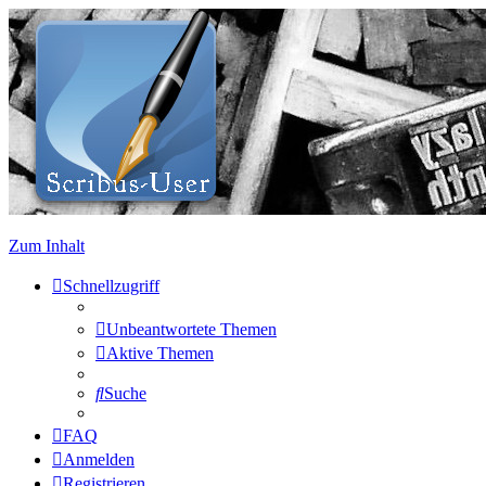
Zum Inhalt
Schnellzugriff
Unbeantwortete Themen
Aktive Themen
Suche
FAQ
Anmelden
Registrieren